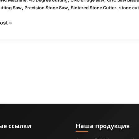
,
,
,
utting Saw
Precision Stone Saw
Sintered Stone Cutter
stone cu
ов:
ost »
одима
дование
ые ссылки
Наша продукция