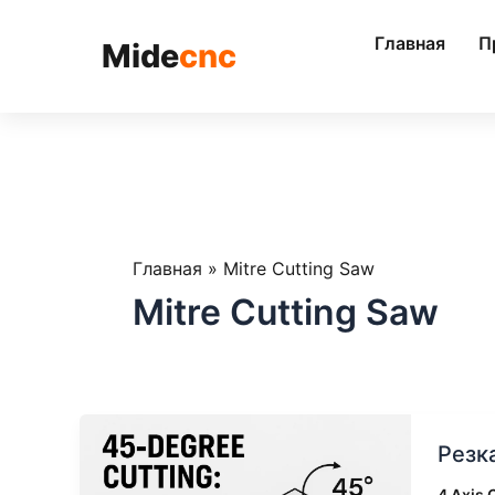
跳
至
Главная
П
Mide
cnc
内
容
Главная
»
Mitre Cutting Saw
Mitre Cutting Saw
Резка
Резк
под
углом
4 Axis