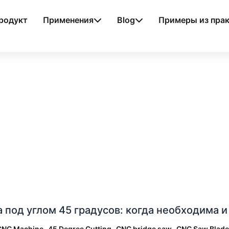
родукт
Применения
Blog
Примеры из пра
а под углом 45 градусов: когда необходима 
,
,
,
 CNC Machine
45 Degree Cutting
CNC bridge saw
CNC Saw Blade