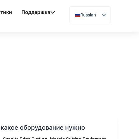
ктики
Поддержка
Russian
English
Chinese
Vietnamese
German
French
Spanish
Arabic
Japanese
Uzbek
Polish
и какое оборудование нужно
Hindi
,
,
,
Granite Edge Cutting
Marble Cutting Equipment