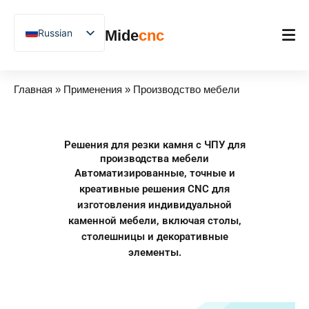
跳
至
Russian
Mide
cnc
内
容
English
Chinese
Главная
Главная
»
Применения
»
Производство мебели
Vietnamese
Продукт
German
Применения
Решения для резки камня с ЧПУ для
French
производства мебели
Blog
Spanish
Автоматизированные, точные и
креативные решения CNC для
Arabic
Примеры из практики
изготовления индивидуальной
Japanese
каменной мебели, включая столы,
Поддержка
столешницы и декоративные
Uzbek
элементы.
Polish
Hindi