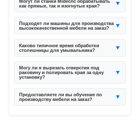
Могут ли станки Midecnc обрабатывать
▼
как прямые, так и изогнутые края?
Да. Наши 5-осевые станки и обрабатывающие
центры поддерживают любые формы и кромки.
Подходят ли машины для производства
▼
высококачественной мебели на заказ?
Конечно. Они созданы для точности и
художественной гибкости.
Каково типичное время обработки
▼
столешницы для умывальника?
От 10 до 30 минут в зависимости от сложности
и деталей кромки.
Могу ли я вырезать отверстия под
▼
раковину и полировать края за одну
установку?
Да. Обрабатывающие центры с ЧПУ
поддерживают интегрированные траектории
Предоставляете ли вы обучение по
▼
производству мебели на заказ?
для нескольких операций.
Да. Доступно онлайн и очное обучение для
новых пользователей.