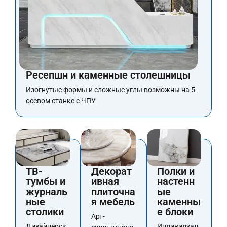
Ресепшн и каменные столешницы
Изогнутые формы и сложные углы возможны на 5-
осевом станке с ЧПУ
ТВ-
Декорат
Полки и
тумбы и
ивная
настенн
журналь
плиточна
ые
ные
я мебель
каменны
столики
е блоки
Арт-
Дизайнерск
Индивидуал