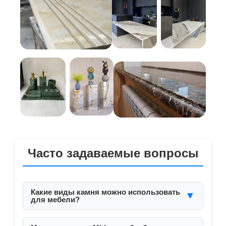
Часто задаваемые вопросы
Какие виды камня можно использовать
▼
для мебели?
Мрамор, гранит, кварц, спечённый камень и
другие искусственные материалы.