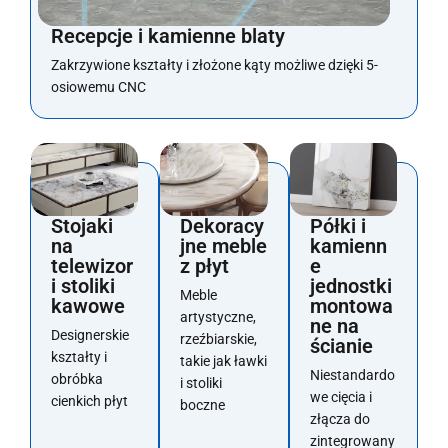
Recepcje i kamienne blaty
Zakrzywione kształty i złożone kąty możliwe dzięki 5-
osiowemu CNC
Stojaki
Dekoracy
Półki i
na
jne meble
kamienn
telewizor
z płyt
e
i stoliki
jednostki
Meble
kawowe
montowa
artystyczne,
ne na
Designerskie
rzeźbiarskie,
ścianie
kształty i
takie jak ławki
Niestandardo
obróbka
i stoliki
we cięcia i
cienkich płyt
boczne
złącza do
zintegrowany