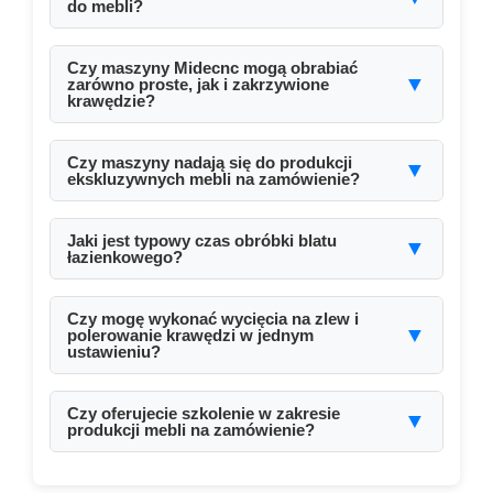
do mebli?
Marmur, granit, kwarc, spiekany kamień i inne
materiały inżynieryjne.
Czy maszyny Midecnc mogą obrabiać
▼
zarówno proste, jak i zakrzywione
krawędzie?
Tak. Nasze centra obróbcze 5-osiowe obsługują
każdy kształt i krawędź.
Czy maszyny nadają się do produkcji
▼
ekskluzywnych mebli na zamówienie?
Oczywiście. Zostały zaprojektowane z myślą o
precyzji i artystycznej elastyczności.
Jaki jest typowy czas obróbki blatu
▼
łazienkowego?
10–30 minut w zależności od złożoności i detali
krawędzi.
Czy mogę wykonać wycięcia na zlew i
▼
polerowanie krawędzi w jednym
ustawieniu?
Tak. Centra CNC obsługują zintegrowane ścieżki
narzędzi dla wielu operacji.
Czy oferujecie szkolenie w zakresie
▼
produkcji mebli na zamówienie?
Tak. Dostępne są szkolenia online i na miejscu
dla nowych użytkowników.