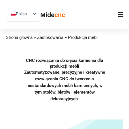
跳
至
Polish
Mide
cnc
内
容
English
Chinese
Strona główna
Strona główna
»
Zastosowania
»
Produkcja mebli
Vietnamese
Produkt
German
Zastosowania
CNC rozwiązania do cięcia kamienia dla
French
produkcji mebli
Blog
Spanish
Zautomatyzowane, precyzyjne i kreatywne
rozwiązania CNC do tworzenia
Arabic
Studium przypadków
niestandardowych mebli kamiennych, w
Japanese
tym stołów, blatów i elementów
Wsparcie
dekoracyjnych.
Russian
Uzbek
Hindi