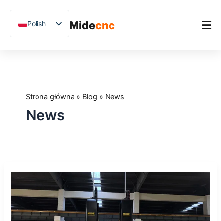
跳
至
Mide
cnc
Polish
内
容
English
Chinese
Strona główna
Vietnamese
Produkt
German
Strona główna
»
Blog
»
News
Zastosowania
French
News
Blog
Spanish
Arabic
Studium przypadków
Japanese
Wsparcie
Midecnc
Russian
na
Uzbek
Międzynarodowych
Targach
Hindi
Kamienia