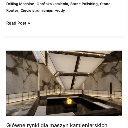
,
,
,
Drilling Machine
Obróbka kamienia
Stone Polishing
Stone
,
Router
Cięcie strumieniem wody
Read Post »
Top
Markets
for
CNC
Stone
Machines:
Asia,
Europe
&
Beyond
Główne rynki dla maszyn kamieniarskich