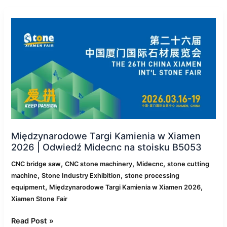
Międzynarodowe
Targi
Kamienia
w
Xiamen
2026
|
Odwiedź
Midecnc
na
stoisku
Międzynarodowe Targi Kamienia w Xiamen
B5053
2026 | Odwiedź Midecnc na stoisku B5053
,
,
,
CNC bridge saw
CNC stone machinery
Midecnc
stone cutting
,
,
machine
Stone Industry Exhibition
stone processing
,
,
equipment
Międzynarodowe Targi Kamienia w Xiamen 2026
Xiamen Stone Fair
Read Post »