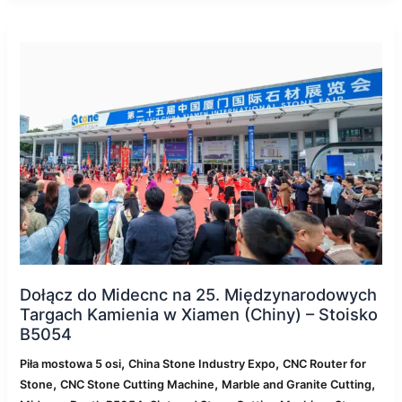
Dołącz
do
Midecnc
na
25.
Międzynarodowych
Targach
Kamienia
w
Xiamen
(Chiny)
–
Stoisko
Dołącz do Midecnc na 25. Międzynarodowych
B5054
Targach Kamienia w Xiamen (Chiny) – Stoisko
B5054
,
,
Piła mostowa 5 osi
China Stone Industry Expo
CNC Router for
,
,
,
Stone
CNC Stone Cutting Machine
Marble and Granite Cutting