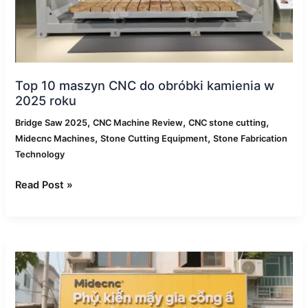
roku
Top 10 maszyn CNC do obróbki kamienia w
2025 roku
,
,
,
Bridge Saw 2025
CNC Machine Review
CNC stone cutting
,
,
Midecnc Machines
Stone Cutting Equipment
Stone Fabrication
Technology
Read Post »
Midecnc
rozszerza
obsługę
posprzedażną
i