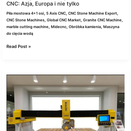
CNC: Azja, Europa i nie tylko
,
,
,
Piła mostowa 4+1 osi
5 Axis CNC
CNC Stone Machine Export
,
,
,
CNC Stone Machines
Global CNC Market
Granite CNC Machine
,
,
,
marble cutting machine
Midecnc
Obróbka kamienia
Maszyna
do cięcia wodą
Read Post »
Top
10
maszyn
CNC
do
obróbki
kamienia
w
2025