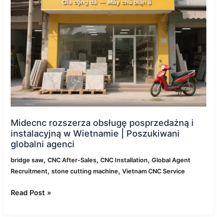
instalacyjną
w
Wietnamie
|
Poszukiwani
globalni
agenci
Midecnc rozszerza obsługę posprzedażną i
instalacyjną w Wietnamie | Poszukiwani
globalni agenci
,
,
,
bridge saw
CNC After-Sales
CNC Installation
Global Agent
,
,
Recruitment
stone cutting machine
Vietnam CNC Service
Read Post »