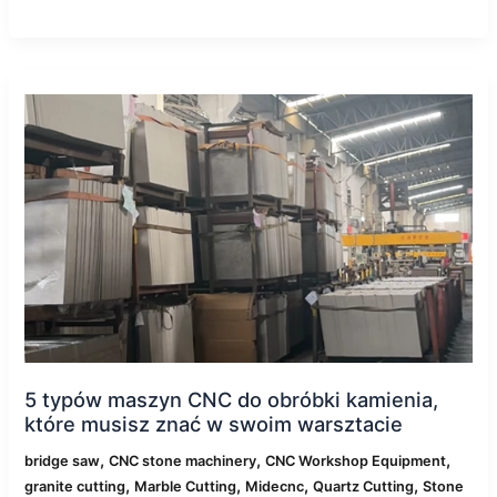
5
typów
maszyn
CNC
do
obróbki
kamienia,
które
musisz
znać
w
swoim
warsztacie
5 typów maszyn CNC do obróbki kamienia,
które musisz znać w swoim warsztacie
,
,
,
bridge saw
CNC stone machinery
CNC Workshop Equipment
,
,
,
,
granite cutting
Marble Cutting
Midecnc
Quartz Cutting
Stone