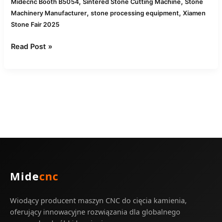
,
,
Midecnc Booth B5054
Sintered Stone Cutting Machine
Stone
,
,
Machinery Manufacturer
stone processing equipment
Xiamen
Stone Fair 2025
Read Post »
Mide
cnc
Wiodący producent maszyn CNC do cięcia kamienia,
oferujący innowacyjne rozwiązania dla globalnego