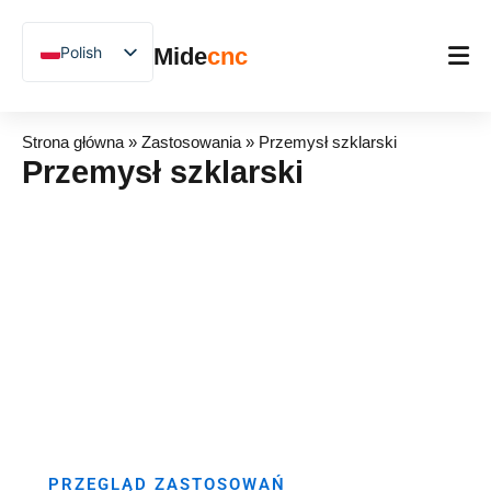
跳
至
Polish
Mide
cnc
内
容
English
Chinese
Strona główna
Strona główna
»
Zastosowania
»
Przemysł szklarski
Vietnamese
Przemysł szklarski
Produkt
German
Zastosowania
French
Blog
Spanish
Arabic
Studium przypadków
Japanese
Wsparcie
Russian
Uzbek
Hindi
PRZEGLĄD ZASTOSOWAŃ