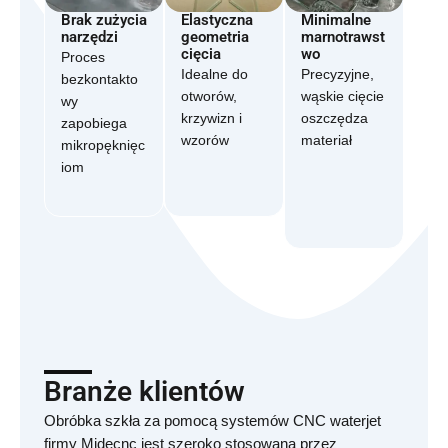
Brak zużycia
Elastyczna
Minimalne
narzędzi
geometria
marnotrawst
cięcia
wo
Proces
Idealne do
Precyzyjne,
bezkontakto
otworów,
wąskie cięcie
wy
krzywizn i
oszczędza
zapobiega
wzorów
materiał
mikropęknięc
iom
Branże klientów
Obróbka szkła za pomocą systemów CNC waterjet
firmy Midecnc jest szeroko stosowana przez