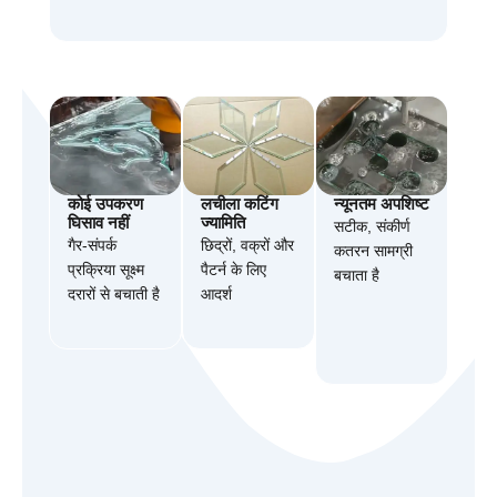
कोई उपकरण
लचीला कटिंग
न्यूनतम अपशिष्ट
घिसाव नहीं
ज्यामिति
सटीक, संकीर्ण
गैर-संपर्क
छिद्रों, वक्रों और
कतरन सामग्री
प्रक्रिया सूक्ष्म
पैटर्न के लिए
बचाता है
दरारों से बचाती है
आदर्श