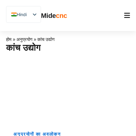
跳
至
Hindi
Mide
cnc
内
容
English
Chinese
होम
होम
»
अनुप्रयोग
»
कांच उद्योग
Vietnamese
कांच उद्योग
उत्पाद
German
अनुप्रयोग
French
Blog
Spanish
Arabic
केस स्टडीज़
Japanese
समर्थन
Russian
Uzbek
Polish
अनुप्रयोगों का अवलोकन