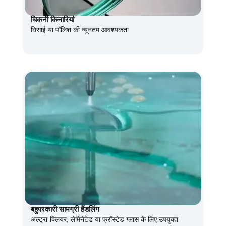
चिकनी किनारियां
घिसाई या पॉलिश की न्यूनतम आवश्यकता
बहुपरकारी सामग्री हैंडलिंग
अल्ट्रा-क्लियर, लेमिनेटेड या फ्रॉस्टेड ग्लास के लिए उपयुक्त