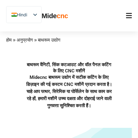
跳
至
Hindi
Mide
cnc
内
容
English
Chinese
होम
होम
»
अनुप्रयोग
»
बाथरूम उद्योग
Vietnamese
उत्पाद
German
अनुप्रयोग
बाथरूम वैनिटी, सिंक कटआउट और वॉल पैनल कटिंग
French
के लिए CNC मशीनें
Blog
Spanish
Midecnc बाथरूम उद्योग में सटीक कटिंग के लिए
डिज़ाइन की गई कस्टम CNC मशीनें प्रदान करता है।
Arabic
केस स्टडीज़
चाहे आप पत्थर, सिरेमिक या पोर्सिलेन के साथ काम कर
Japanese
रहे हों, हमारी मशीनें उच्च दक्षता और दोहराई जाने वाली
समर्थन
गुणवत्ता सुनिश्चित करती हैं।
Russian
Uzbek
Polish