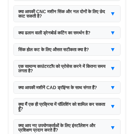
हमारी मशीनें ग्रेनाइट, मार्बल, इंजीनियर्ड स्टोन, क्वार्ट्ज और
सिरेमिक को सपोर्ट करती हैं।
क्या आपकी CNC मशीन सिंक और नल दोनों के लिए छेद
▼
काट सकती है?
हाँ, सिंक और नल के छेद एक ही सेटअप में प्रोग्राम किए जा सकते
हैं।
▼
क्या ढलान वाली ड्रेनबोर्ड कटिंग का समर्थन है?
बिल्कुल, हमारे मशीनिंग सेंटर या बेवलिंग फीचर्स वाली ब्रिज सॉ का
उपयोग करके।
▼
सिंक होल कट के लिए औसत सटीकता क्या है?
उचित टूल सेटअप के साथ ±0.1 मिमी की सटीकता प्राप्त की जा
सकती है।
एक सामान्य काउंटरटॉप को प्रोसेस करने में कितना समय
▼
लगता है?
सामग्री और डिज़ाइन की जटिलता के अनुसार 10 से 30 मिनट
तक लग सकते हैं।
▼
क्या आपकी मशीनें CAD ड्रॉइंग्स के साथ संगत हैं?
हाँ। DXF या DWG जैसे मानक फॉर्मेट समर्थित हैं।
क्या मैं एक ही प्रक्रिया में पॉलिशिंग को शामिल कर सकता
▼
हूँ?
हाँ। हमारा मशीनिंग सेंटर एक ही चक्र में राउटिंग और पॉलिशिंग का
समर्थन करता है।
क्या आप नए उपयोगकर्ताओं के लिए इंस्टॉलेशन और
▼
प्रशिक्षण प्रदान करते हैं?