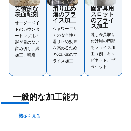
芸術的な
滑り止め
固定具用
表面彫刻
溝のフラ
スロット
イス加工
のフライ
オーダーメイ
ス加工
シャワーエリ
ドのカウンタ
隠し金具取り
アの安全性と
ートップ用の
付け用の凹部
滑り止め効果
継ぎ目のない
をフライス加
を高めるため
留め切り、縁
工（例：キャ
の浅い溝のフ
加工、研磨
ビネット、ブ
ライス加工
ラケット）
一般的な加工能力
機械を見る