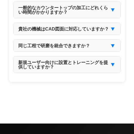
能です。
一般的なカウンタートップの加工にどれくら
▼
い時間がかかりますか？
材料やデザインの複雑さにより、10〜30分かかり
ます。
▼
貴社の機械はCAD図面に対応していますか？
はい。DXFやDWGなどの標準フォーマットに対応
しています。
▼
同じ工程で研磨を統合できますか？
はい。弊社のマシニングセンターは1サイクルでル
ーティングと研磨が可能です。
新規ユーザー向けに設置とトレーニングを提
▼
供していますか？
はい。世界中でリモートおよび現地サポートを提
供しています。