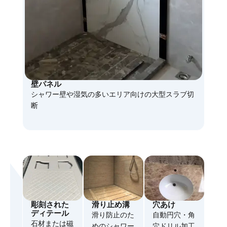
壁パネル
シャワー壁や湿気の多いエリア向けの大型スラブ切
断
彫刻された
滑り止め溝
穴あけ
ディテール
滑り防止のた
自動円穴・角
石材または磁
めのシャワー
穴ドリル加工