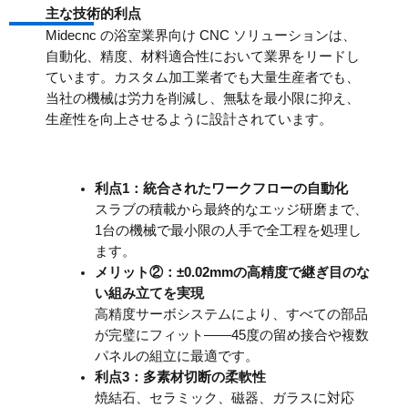
主な技術的利点
Midecnc の浴室業界向け CNC ソリューションは、
自動化、精度、材料適合性において業界をリードし
ています。カスタム加工業者でも大量生産者でも、
当社の機械は労力を削減し、無駄を最小限に抑え、
生産性を向上させるように設計されています。
利点1：統合されたワークフローの自動化
スラブの積載から最終的なエッジ研磨まで、
1台の機械で最小限の人手で全工程を処理し
ます。
メリット②：±0.02mmの高精度で継ぎ目のな
い組み立てを実現
高精度サーボシステムにより、すべての部品
が完璧にフィット——45度の留め接合や複数
パネルの組立に最適です。
利点3：多素材切断の柔軟性
焼結石、セラミック、磁器、ガラスに対応