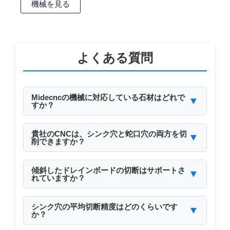
機械を見る
よくある質問
Midecncの機械に対応している石材はどれで
▼
すか？
当社の機械は、御影石、大理石、人工石、クォー
ツ、セラミックに対応しています。
貴社のCNCは、シンク穴と蛇口穴の両方を切
▼
削できますか？
はい。シンクの切り抜きと蛇口の穴あけは、一度
のセットアップでプログラム可能です。
傾斜したドレインボードの切断はサポートさ
▼
れていますか？
もちろんです。面取り機能付きのマシニングセン
ターやブリッジソーを使用します。
シンク穴の平均切断精度はどのくらいです
▼
か？
適切な工具設定により、±0.1mmの精度が達成可