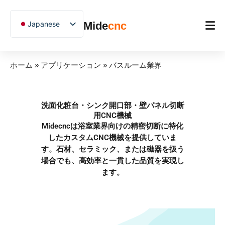
跳
至
Japanese
Mide
cnc
内
容
English
Chinese
ホーム
ホーム
»
アプリケーション
»
バスルーム業界
Vietnamese
製品（せいひん）
German
アプリケーション
洗面化粧台・シンク開口部・壁パネル切断
French
用CNC機械
Blog
Spanish
Midecncは浴室業界向けの精密切断に特化
したカスタムCNC機械を提供していま
Arabic
ケーススタディ
す。石材、セラミック、または磁器を扱う
Russian
場合でも、高効率と一貫した品質を実現し
サポート
ます。
Uzbek
Polish
Hindi