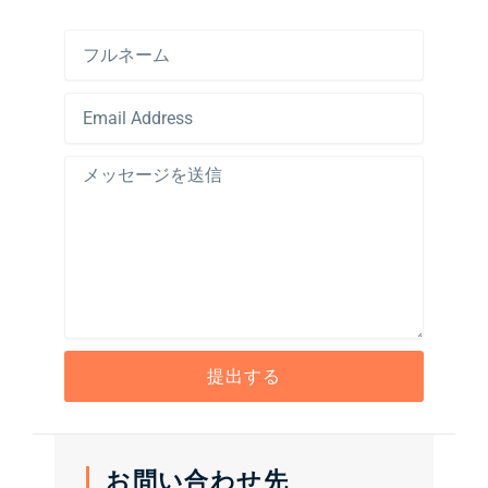
フ
ル
ネ
E
ー
m
ム
a
メ
i
ッ
l
セ
A
ー
d
ジ
d
を
r
送
e
信
s
s
提出する
お問い合わせ先