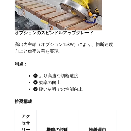
オプションのスピンドルアップグレード
高出力主軸（オプション15kW）により、切断速度
向上と効率改善を実現。
利点：
より高速な切断速度
効率の向上
硬い材料での性能向上
推奨構成
アク
セサ
リー
機能の説明
推奨理由