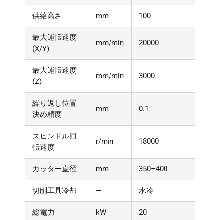
供給高さ
mm
100
最大運転速度
mm/min
20000
(X/Y)
最大運転速度
mm/min
3000
(Z)
繰り返し位置
mm
0.1
決め精度
スピンドル回
r/min
18000
転速度
カッター直径
mm
350–400
切削工具冷却
—
水冷
総電力
kW
20