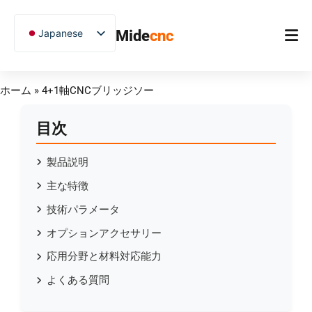
跳
至
Japanese
Mide
cnc
内
容
English
Chinese
ホーム
ホーム
»
4+1軸CNCブリッジソー
Vietnamese
製品（せいひん）
German
目次
アプリケーション
French
製品説明
Blog
Spanish
主な特徴
Arabic
ケーススタディ
技術パラメータ
Russian
サポート
オプションアクセサリー
Uzbek
応用分野と材料対応能力
Polish
よくある質問
Hindi