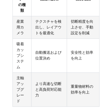
の種
類
産業
テクスチャを検
切断精度を向
用カ
出し、レイアウ
上させ、手動
メラ
トを最適化
設定を削減
吸着
カッ
自動搬送および
安全性と効率
プシ
位置決め
を向上
ステ
ム
主軸
アッ
より高速な切断
重量物材料の
プグ
と高負荷対応能
効率を向上
レー
力
ド