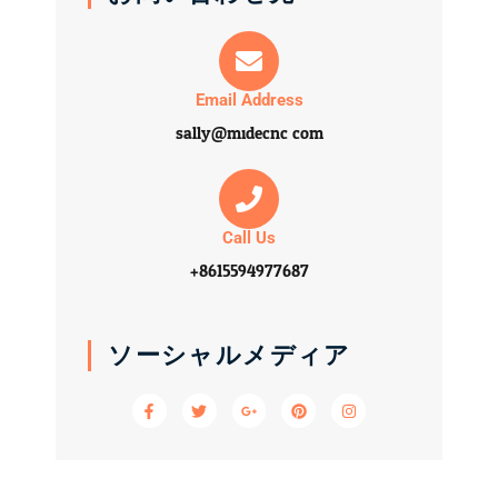
Email Address
sally@midecnc.com
Call Us
+8615594977687
ソーシャルメディア
F
T
G
P
I
a
w
o
i
n
c
i
o
n
s
e
t
g
t
t
b
t
l
e
a
o
e
e
r
g
o
r
-
e
r