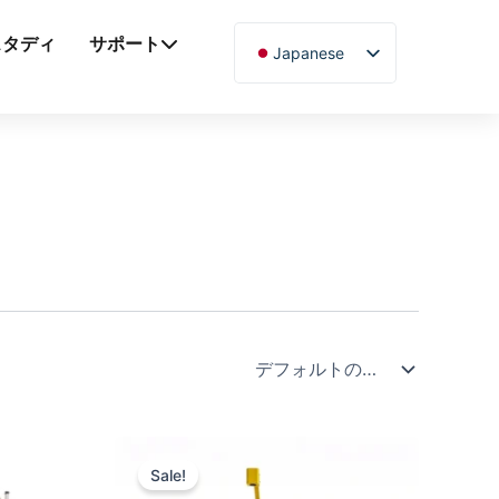
スタディ
サポート
Japanese
English
Chinese
Vietnamese
German
French
Spanish
Arabic
Russian
Uzbek
Polish
Hindi
Sale!