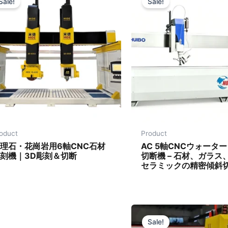
Sale!
Sale!
oduct
Product
理石・花崗岩用6軸CNC石材
AC 5軸CNCウォータ
刻機｜3D彫刻＆切断
切断機 – 石材、ガラス
セラミックの精密傾斜
Sale!