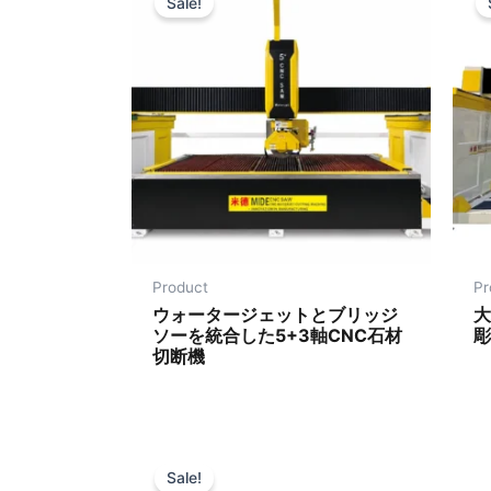
Sale!
Product
Pr
ウォータージェットとブリッジ
大
ソーを統合した5+3軸CNC石材
彫
切断機
Sale!