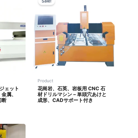
Sale!
Product
ージェット
花崗岩、石英、岩板用 CNC 石
、金属、
材ドリルマシン – 単頭穴あけと
切断
成形、CADサポート付き