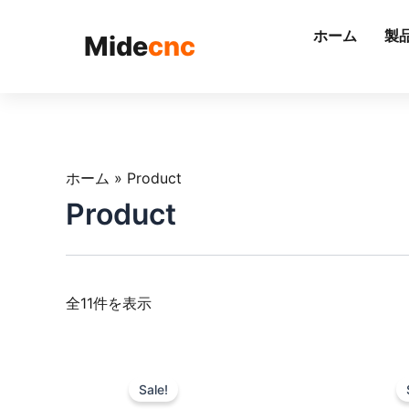
跳
至
ホーム
製
Mide
cnc
内
容
ホーム
»
Product
Product
全11件を表示
Sale!