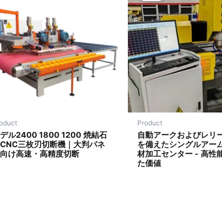
oduct
Product
デル2400 1800 1200 焼結石
自動アークおよびレリ
CNC三枚刃切断機｜大判パネ
を備えたシングルアーム
ル向け高速・高精度切断
材加工センター - 高性
た価値