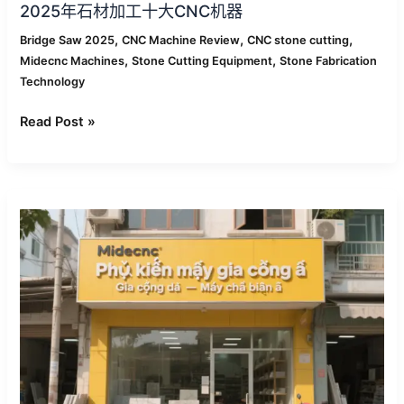
2025年石材加工十大CNC机器
,
,
,
Bridge Saw 2025
CNC Machine Review
CNC stone cutting
,
,
Midecnc Machines
Stone Cutting Equipment
Stone Fabrication
Technology
Read Post »
Midecnc
在
越
南
扩
展
售
后
与
安