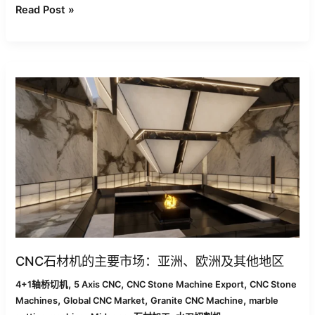
Read Post »
Top
Markets
for
CNC
Stone
Machines:
Asia,
Europe
&
Beyond
CNC石材机的主要市场：亚洲、欧洲及其他地区
,
,
,
4+1轴桥切机
5 Axis CNC
CNC Stone Machine Export
CNC Stone
,
,
,
Machines
Global CNC Market
Granite CNC Machine
marble