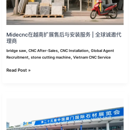
装
服
务
|
全
球
Midecnc在越南扩展售后与安装服务 | 全球诚邀代
理商
诚
邀
,
,
,
bridge saw
CNC After-Sales
CNC Installation
Global Agent
代
,
,
Recruitment
stone cutting machine
Vietnam CNC Service
理
商
Read Post »
欢
迎
莅
临
第
25