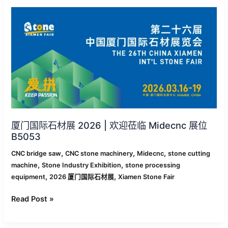
厦
门
国
际
石
材
展
2026
|
欢
迎
厦门国际石材展 2026 | 欢迎莅临 Midecnc 展位
莅
B5053
临
,
,
,
Midecnc
CNC bridge saw
CNC stone machinery
Midecnc
stone cutting
,
,
展
machine
Stone Industry Exhibition
stone processing
,
,
位
equipment
2026 厦门国际石材展
Xiamen Stone Fair
B5053
Read Post »