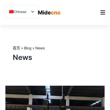
跳
至
Mide
cnc
Chinese
内
容
English
Vietnamese
首页
German
产品
French
首页
»
Blog
»
News
应用场景
Spanish
News
Blog
Arabic
Japanese
客户案例
Russian
支持
Midecnc
Uzbek
参
Polish
加
2026
Hindi
厦