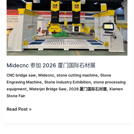
门
国
际
石
材
展
Midecnc 参加 2026 厦门国际石材展
,
,
,
CNC bridge saw
Midecnc
stone cutting machine
Stone
,
,
Engraving Machine
Stone Industry Exhibition
stone processing
,
,
,
equipment
Waterjet Bridge Saw
2026 厦门国际石材展
Xiamen
Stone Fair
Read Post »