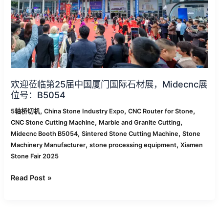
届
中
国
厦
门
国
际
欢迎莅临第25届中国厦门国际石材展，Midecnc展
石
位号：B5054
材
展，
,
,
,
5轴桥切机
China Stone Industry Expo
CNC Router for Stone
Midecnc
,
,
CNC Stone Cutting Machine
Marble and Granite Cutting
展
,
,
Midecnc Booth B5054
Sintered Stone Cutting Machine
Stone
位
,
,
Machinery Manufacturer
stone processing equipment
Xiamen
号：
Stone Fair 2025
B5054
Read Post »