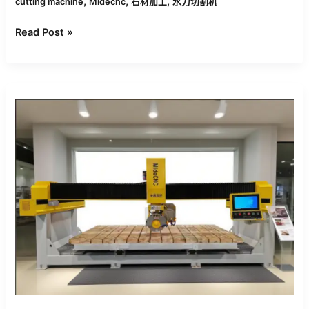
,
,
,
cutting machine
Midecnc
石材加工
水刀切割机
Read Post »
2025
年
石
材
加
工
十
大
CNC
机
器