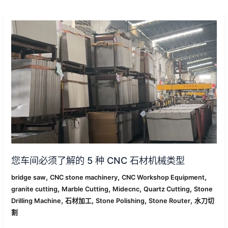
您
车
间
必
须
了
解
的
5
种
CNC
石
材
您车间必须了解的 5 种 CNC 石材机械类型
机
,
,
,
bridge saw
CNC stone machinery
CNC Workshop Equipment
械
,
,
,
,
granite cutting
Marble Cutting
Midecnc
Quartz Cutting
Stone
类
,
,
,
,
Drilling Machine
石材加工
Stone Polishing
Stone Router
水刀切
型
割