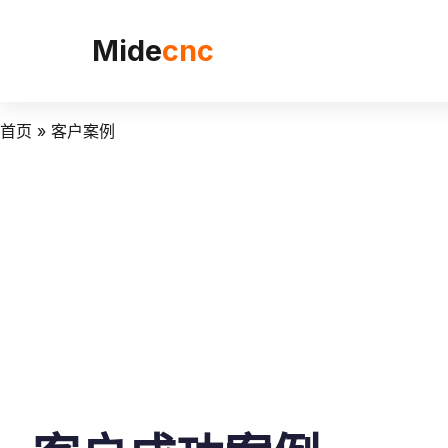
跳
至
Mide
cnc
内
容
首页
»
客户案例