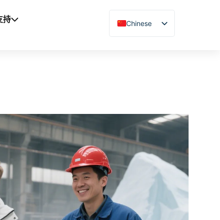
支持
Chinese
English
Vietnamese
German
French
Spanish
Arabic
Japanese
Russian
Uzbek
Polish
Hindi