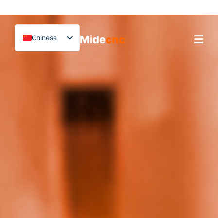
跳
至
内
Mide
cnc
Chinese
容
English
Vietnamese
首页
German
French
产品
Spanish
应用场景
Arabic
Blog
Japanese
客户案例
Russian
Uzbek
支持
Polish
Hindi