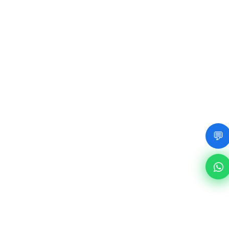
4+1轴数控桥式切割锯
高效切割大理石、花岗岩和石英石，配备灵活的
高级桥
360°旋转切割头。非常适合需要高精度和多功
能的加工车间。
💬
获取详情