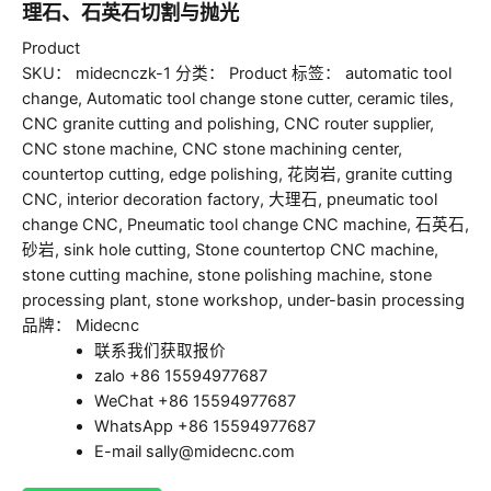
理石、石英石切割与抛光
Product
SKU：
midecnczk-1
分类：
Product
标签：
automatic tool
change
,
Automatic tool change stone cutter
,
ceramic tiles
,
CNC granite cutting and polishing
,
CNC router supplier
,
CNC stone machine
,
CNC stone machining center
,
countertop cutting
,
edge polishing
,
花岗岩
,
granite cutting
CNC
,
interior decoration factory
,
大理石
,
pneumatic tool
change CNC
,
Pneumatic tool change CNC machine
,
石英石
,
砂岩
,
sink hole cutting
,
Stone countertop CNC machine
,
stone cutting machine
,
stone polishing machine
,
stone
processing plant
,
stone workshop
,
under-basin processing
品牌：
Midecnc
联系我们获取报价
zalo +86 15594977687
WeChat +86 15594977687
WhatsApp +86 15594977687
E-mail sally@midecnc.com