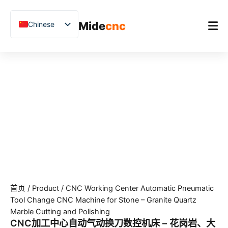
跳
至
Mide
cnc
Chinese
内
容
English
Vietnamese
首页
German
产品
French
应用场景
Spanish
Blog
Arabic
Japanese
客户案例
Russian
支持
Uzbek
首页
/
Product
/ CNC Working Center Automatic Pneumatic
Polish
Tool Change CNC Machine for Stone – Granite Quartz
Hindi
Marble Cutting and Polishing
CNC加工中心自动气动换刀数控机床 – 花岗岩、大