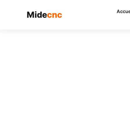
跳
至
Accue
Mide
cnc
内
容