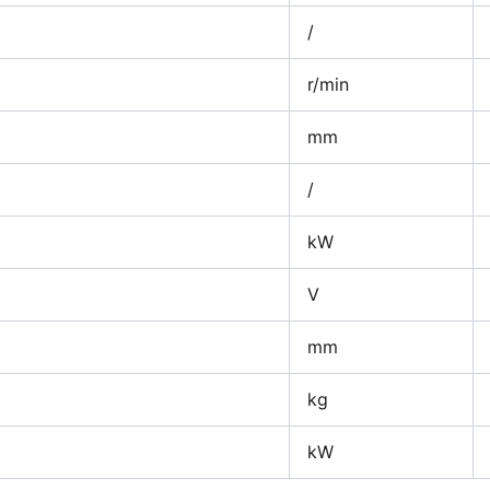
/
r/min
mm
/
kW
V
mm
kg
kW