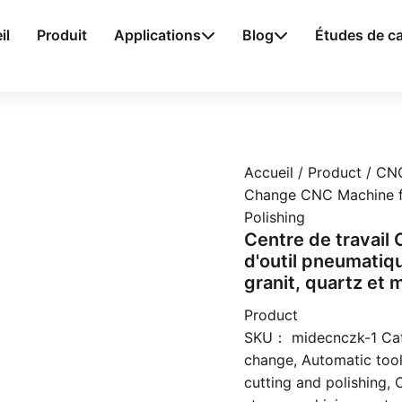
il
Produit
Applications
Blog
Études de c
Accueil
/
Product
/ CNC
Change CNC Machine fo
Polishing
Centre de travai
d'outil pneumatiq
granit, quartz et 
Product
SKU：
midecnczk-1
Ca
change
,
Automatic tool
cutting and polishing
,
C