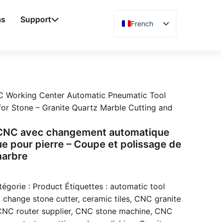
as
Support
French
English
Chinese
Vietnamese
German
 Working Center Automatic Pneumatic Tool
Spanish
r Stone – Granite Quartz Marble Cutting and
Arabic
l CNC avec changement automatique
Japanese
ue pour pierre – Coupe et polissage de
Russian
marbre
Uzbek
tégorie :
Product
Étiquettes :
automatic tool
Polish
 change stone cutter
,
ceramic tiles
,
CNC granite
Hindi
NC router supplier
,
CNC stone machine
,
CNC