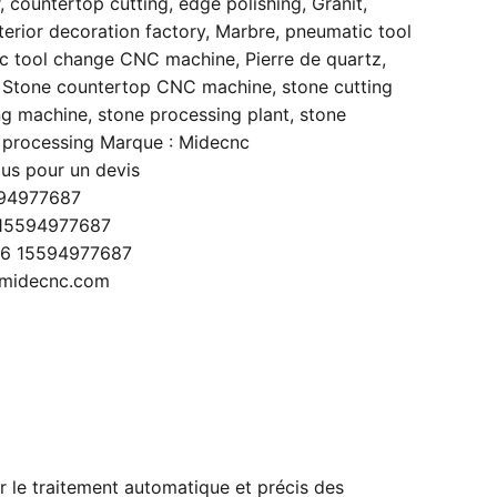
,
countertop cutting
,
edge polishing
,
Granit
,
terior decoration factory
,
Marbre
,
pneumatic tool
c tool change CNC machine
,
Pierre de quartz
,
,
Stone countertop CNC machine
,
stone cutting
ng machine
,
stone processing plant
,
stone
 processing
Marque :
Midecnc
us pour un devis
594977687
15594977687
6 15594977687
@midecnc.com
le traitement automatique et précis des