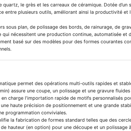
, le quartz, le grès et les carreaux de céramique. Dotée d’
ce entre plusieurs outils, améliorant ainsi la productivité e
viers sous plan, de polissage des bords, de rainurage, de gr
e qui nécessitent une production continue, automatisée et d
ement basé sur des modèles pour des formes courantes comme
nnels.
tique permet des opérations multi-outils rapides et stable
min) assure une coupe, un polissage et une gravure fluides e
n charge l'importation rapide de motifs personnalisés pour
nt une haute précision de positionnement et une grande stabil
 une programmation conviviales.
ifie la fabrication de formes standard telles que des cercle
 de hauteur (en option) pour une découpe et un polissage 