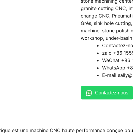
stone machining center
granite cutting CNC
,
in
change CNC
,
Pneumati
Grès
,
sink hole cutting
machine
,
stone polishi
workshop
,
under-basin
Contactez-no
zalo +86 15
WeChat +86 
WhatsApp +8
E-mail sally
Contactez-nous
tique est une machine CNC haute performance conçue pour 