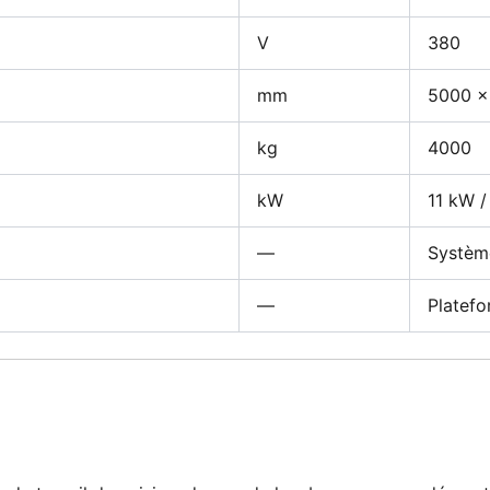
V
380
mm
5000 ×
kg
4000
kW
11 kW /
—
Système
—
Platefo