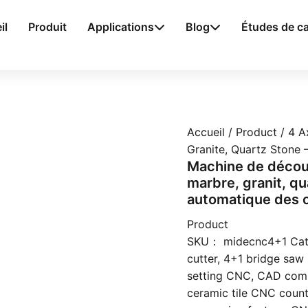
il
Produit
Applications
Blog
Études de c
Accueil
/
Product
/ 4 A
Granite, Quartz Stone 
Machine de décou
marbre, granit, qu
automatique des o
Product
SKU：
midecnc4+1
Cat
cutter
,
4+1 bridge saw
setting CNC
,
CAD comp
ceramic tile CNC count