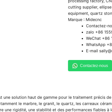
processing factory
,
CNC
cutting supplier
,
ellips
equipment
,
quartz sto
Marque :
Midecnc
Contactez-no
zalo +86 15
WeChat +86 
WhatsApp +8
E-mail sally
Contactez-nous
une solution haut de gamme pour le traitement précis de la
amment le marbre, le granit, le quartz, les carreaux cérami
re une rigidité, une stabilité et des performances fiables 