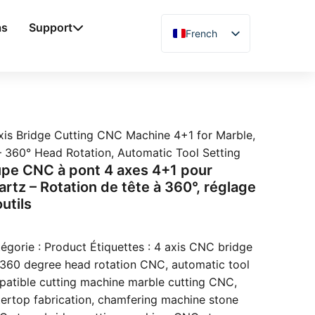
as
Support
French
English
Chinese
Vietnamese
German
xis Bridge Cutting CNC Machine 4+1 for Marble,
Spanish
– 360° Head Rotation, Automatic Tool Setting
pe CNC à pont 4 axes 4+1 pour
Arabic
artz – Rotation de tête à 360°, réglage
Japanese
utils
Russian
Uzbek
égorie :
Product
Étiquettes :
4 axis CNC bridge
 360 degree head rotation CNC
,
automatic tool
Polish
atible cutting machine marble cutting CNC
,
Hindi
ertop fabrication
,
chamfering machine stone