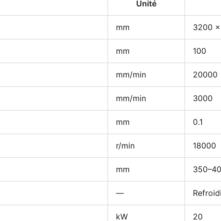
Unité
mm
3200 ×
mm
100
mm/min
20000
mm/min
3000
mm
0.1
r/min
18000
mm
350–4
—
Refroid
kW
20