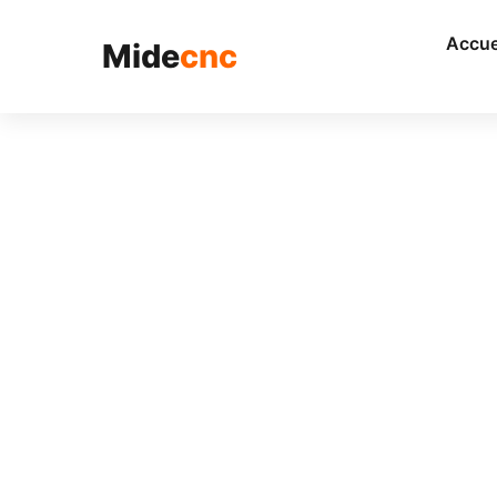
跳
至
Accue
Mide
cnc
内
容