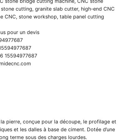
 stone bridge cutting machine
,
CNC stone
e stone cutting
,
granite slab cutter
,
high-end CNC
ne CNC
,
stone workshop
,
table panel cutting
us pour un devis
594977687
15594977687
6 15594977687
@midecnc.com
 pierre, conçue pour la découpe, le profilage et
ques et les dalles à base de ciment. Dotée d’une
à long terme sous des charges lourdes.