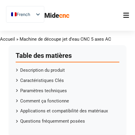
跳
至
French
Mide
cnc
内
容
English
Chinese
Accueil
Accueil
»
Machine de découpe jet d'eau CNC 5 axes AC
Vietnamese
Produit
German
Table des matières
Applications
Spanish
Description du produit
Blog
Arabic
Caractéristiques Clés
Japanese
Études de cas
Paramètres techniques
Russian
Support
Comment ça fonctionne
Uzbek
Applications et compatibilité des matériaux
Polish
Questions fréquemment posées
Hindi