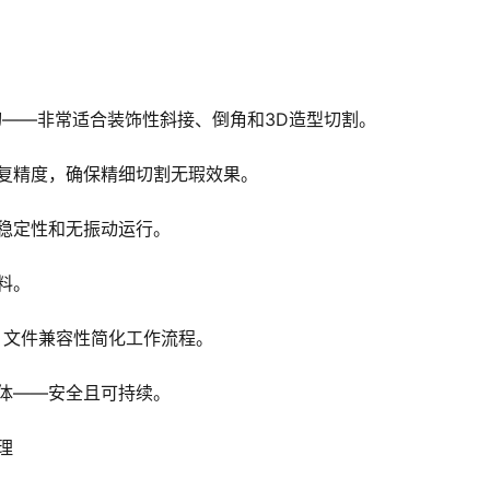
切——非常适合装饰性斜接、倒角和3D造型切割。
mm 重复精度，确保精细切割无瑕效果。
稳定性和无振动运行。
料。
C 文件兼容性简化工作流程。
体——安全且可持续。
理