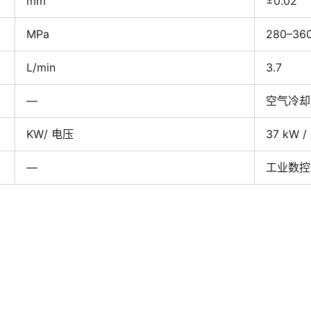
mm
±0.02
MPa
280–360
L/min
3.7
—
空气冷却
KW/ 电压
37 kW /
—
工业数控