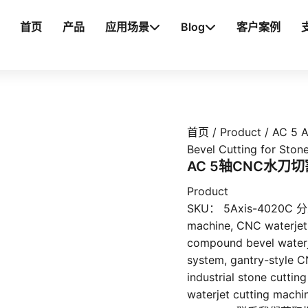
首页
产品
应用场景
Blog
客户案例
首页
/
Product
/ AC 5 A
Bevel Cutting for Stone
AC 5轴CNC水刀
Product
SKU：
5Axis-4020C
machine
,
CNC waterjet
compound bevel waterj
system
,
gantry-style C
industrial stone cuttin
waterjet cutting machi