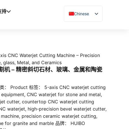
支持
Chinese
English
Vietnamese
German
French
xis CNC Waterjet Cutting Machine – Precision
Spanish
, glass, Metal, and Ceramics
切割机 – 精密斜切石材、玻璃、金属和陶瓷
Arabic
Japanese
分类：
Product
标签：
5-axis CNC waterjet cutting
Russian
 equipment
,
CNC waterjet for stone and metal
,
Uzbek
et cutter
,
countertop CNC waterjet cutting
NC waterjet
,
high-precision bevel waterjet cutter
,
Polish
g machine
,
precision ceramic waterjet cutting
,
Hindi
ne for granite and marble
品牌：
HUIBO