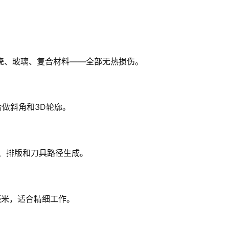
瓷、玻璃、复合材料——全部无热损伤。
合做斜角和3D轮廓。
C、排版和刀具路径生成。
2毫米，适合精细工作。