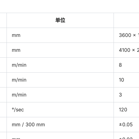
单位
mm
3600 × 
mm
4100 × 
m/min
8
m/min
10
m/min
3
°/sec
120
mm / 300 mm
±0.05