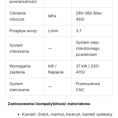
powtarzalności
Ciśnienie
280–360 (Max
MPa
robocze
450)
Przepływ wody
L/min
3.7
System oleju
System
—
chłodzonego
chłodzenia
powietrzem
Wymagania
kW /
37 kW / 220–
zasilania
Napięcie
415V
System
Przemysłowe
—
sterowania
CNC
Zastosowania i kompatybilność materiałowa
Kamień: Granit, marmur, kwarcyt, kamień spiekany