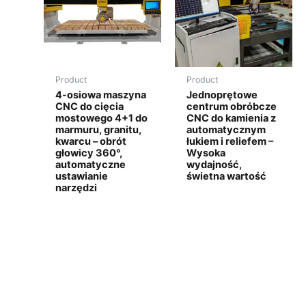
Product
Product
4-osiowa maszyna
Jednoprętowe
CNC do cięcia
centrum obróbcze
mostowego 4+1 do
CNC do kamienia z
marmuru, granitu,
automatycznym
kwarcu – obrót
łukiem i reliefem –
głowicy 360°,
Wysoka
automatyczne
wydajność,
ustawianie
świetna wartość
narzędzi