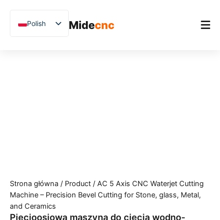
跳
至
Mide
cnc
Polish
内
容
English
Chinese
Strona główna
Vietnamese
Produkt
German
Zastosowania
French
Blog
Spanish
Arabic
Studium przypadków
Japanese
Wsparcie
Russian
Strona główna
/
Product
/ AC 5 Axis CNC Waterjet Cutting
Uzbek
Machine – Precision Bevel Cutting for Stone, glass, Metal,
Hindi
and Ceramics
Pięcioosiowa maszyna do cięcia wodno-