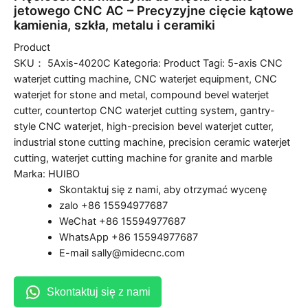
jetowego CNC AC – Precyzyjne cięcie kątowe
kamienia, szkła, metalu i ceramiki
Product
SKU：
5Axis-4020C
Kategoria:
Product
Tagi:
5-axis CNC
waterjet cutting machine
,
CNC waterjet equipment
,
CNC
waterjet for stone and metal
,
compound bevel waterjet
cutter
,
countertop CNC waterjet cutting system
,
gantry-
style CNC waterjet
,
high-precision bevel waterjet cutter
,
industrial stone cutting machine
,
precision ceramic waterjet
cutting
,
waterjet cutting machine for granite and marble
Marka:
HUIBO
Skontaktuj się z nami, aby otrzymać wycenę
zalo +86 15594977687
WeChat +86 15594977687
WhatsApp +86 15594977687
E-mail sally@midecnc.com
Skontaktuj się z nami