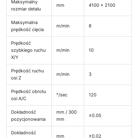
Maksymalny
mm
4100 × 2100
rozmiar detalu
Maksymalna
m/min
8
prędkość cięcia
Prędkość
szybkiego ruchu
m/min
10
X/Y
Prędkość ruchu
m/min
3
osi Z
Prędkość obrotu
°/sec
120
osi A/C
Dokładność
mm / 300
±0.05
pozycjonowania
mm
Dokładność
mm
±0.02