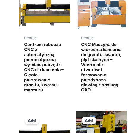
Product
Product
Centrum robocze
CNC Maszyna do
CNC z
wiercenia kamienia
automatyczną
do granitu, kwarcu,
pneumatyczną
płyt skalnych –
wymianą narzędzi
Wiercenie
CNC dla kamienia –
otworów i
Cięcie i
formowanie
polerowanie
pojedynczą
granitu, kwarcu i
głowicą z obsługą
marmuru
CAD
Sale!
Sale!