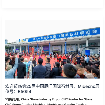
欢
迎
莅
临
第
25
届
中
国
厦
门
国
际
欢迎莅临第25届中国厦门国际石材展，Midecnc展
石
位号：B5054
材
展，
,
,
,
5轴桥切机
China Stone Industry Expo
CNC Router for Stone
Midecnc
,
,
CNC Stone Cutting Machine
Marble and Granite Cutting