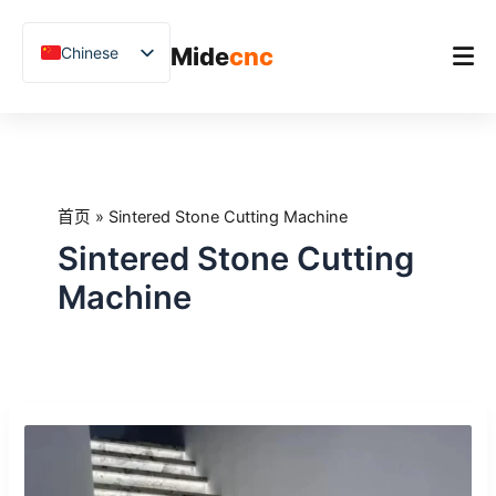
跳
至
Mide
cnc
Chinese
内
容
English
Vietnamese
首页
German
产品
French
首页
»
Sintered Stone Cutting Machine
应用场景
Spanish
Sintered Stone Cutting
Blog
Arabic
Machine
Japanese
客户案例
Russian
支持
Uzbek
商
Polish
业
Hindi
建
筑