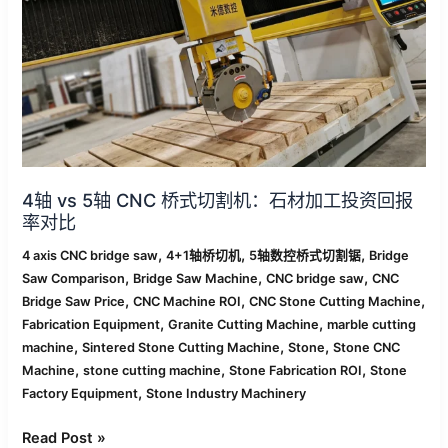
式
切
割
机：
石
材
加
工
投
4轴 vs 5轴 CNC 桥式切割机：石材加工投资回报
率对比
资
回
,
,
,
4 axis CNC bridge saw
4+1轴桥切机
5轴数控桥式切割锯
Bridge
报
,
,
,
Saw Comparison
Bridge Saw Machine
CNC bridge saw
CNC
率
,
,
,
Bridge Saw Price
CNC Machine ROI
CNC Stone Cutting Machine
对
,
,
Fabrication Equipment
Granite Cutting Machine
marble cutting
比
,
,
,
machine
Sintered Stone Cutting Machine
Stone
Stone CNC
,
,
,
Machine
stone cutting machine
Stone Fabrication ROI
Stone
,
Factory Equipment
Stone Industry Machinery
Read Post »