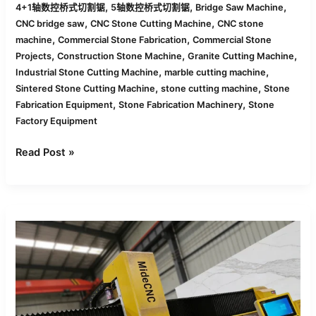
,
,
,
4+1轴数控桥式切割锯
5轴数控桥式切割锯
Bridge Saw Machine
,
,
CNC bridge saw
CNC Stone Cutting Machine
CNC stone
,
,
machine
Commercial Stone Fabrication
Commercial Stone
,
,
,
Projects
Construction Stone Machine
Granite Cutting Machine
,
,
Industrial Stone Cutting Machine
marble cutting machine
,
,
Sintered Stone Cutting Machine
stone cutting machine
Stone
,
,
Fabrication Equipment
Stone Fabrication Machinery
Stone
Factory Equipment
Read Post »
4
轴
vs
5
轴
CNC
桥