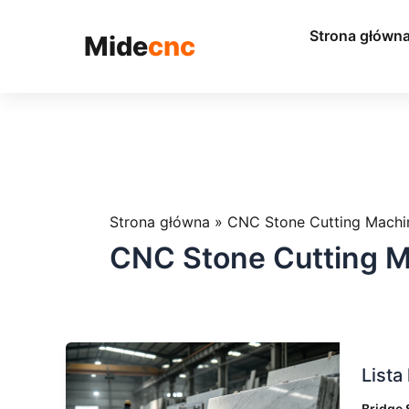
跳
至
Strona główn
Mide
cnc
内
容
Strona główna
»
CNC Stone Cutting Machi
CNC Stone Cutting 
Lista
Lista
kontro
konser
Bridge 