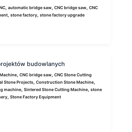
,
,
,
CNC
automatic bridge saw
CNC bridge saw
CNC
,
,
ment
stone factory
stone factory upgrade
projektów budowlanych
,
,
 Machine
CNC bridge saw
CNC Stone Cutting
,
,
l Stone Projects
Construction Stone Machine
,
,
ng machine
Sintered Stone Cutting Machine
stone
,
nery
Stone Factory Equipment