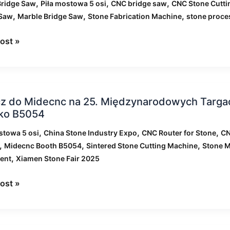
,
,
,
Bridge Saw
Piła mostowa 5 osi
CNC bridge saw
CNC Stone Cutti
z
,
,
,
 Saw
Marble Bridge Saw
Stone Fabrication Machine
stone proce
eć
ost »
wych
z do Midecnc na 25. Międzynarodowych Targac
sko B5054
nc
,
,
,
stowa 5 osi
China Stone Industry Expo
CNC Router for Stone
CN
,
,
,
Midecnc Booth B5054
Sintered Stone Cutting Machine
Stone M
ynarodowych
,
ent
Xiamen Stone Fair 2025
ch
ia
ost »
n
)