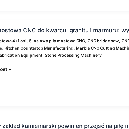
mostowa CNC do kwarcu, granitu i marmuru: wyz
wa
,
,
,
stowa 4+1 osi
5-osiowa piła mostowa CNC
CNC bridge saw
CNC
,
,
e
Kitchen Countertop Manufacturing
Marble CNC Cutting Machi
,
,
abrication Equipment
Stone Processing Machinery
u
ost »
ru:
nia
sze
ki
 zakład kamieniarski powinien przejść na piłę