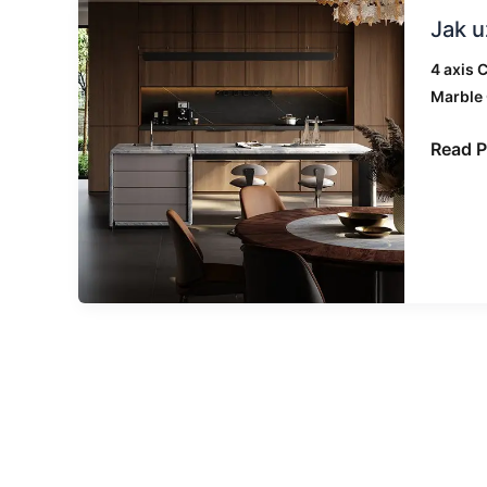
Jak
Jak u
Stoisk
używa
B5054
piły
4 axis 
mosto
Marble 
CNC
do
Read P
produk
blatów
kuche
z
granit
i
marmu