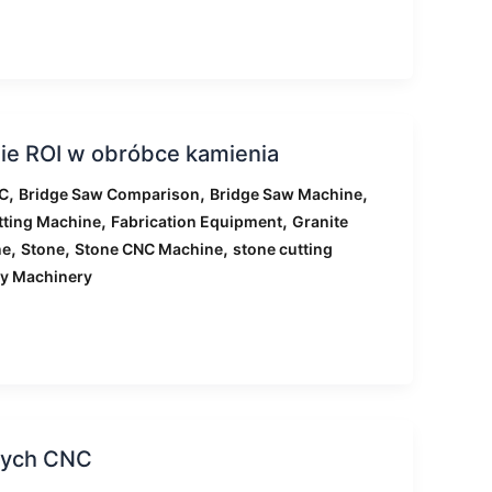
ie ROI w obróbce kamienia
,
,
,
NC
Bridge Saw Comparison
Bridge Saw Machine
,
,
tting Machine
Fabrication Equipment
Granite
,
,
,
ne
Stone
Stone CNC Machine
stone cutting
ry Machinery
owych CNC