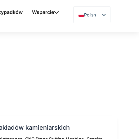
rzypadków
Wsparcie
Polish
English
Chinese
Vietnamese
German
French
Spanish
Arabic
Japanese
Russian
Uzbek
zakładów kamieniarskich
Hindi
,
,
aintenance
CNC Stone Cutting Machine
Granite