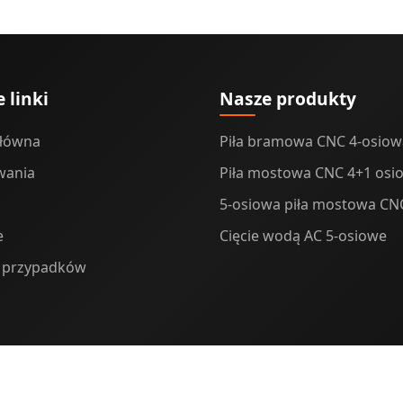
 linki
Nasze produkty
główna
Piła bramowa CNC 4-osiow
wania
Piła mostowa CNC 4+1 osi
5-osiowa piła mostowa CN
e
Cięcie wodą AC 5-osiowe
 przypadków
© 2025
Midecnc
. All rights reserved.