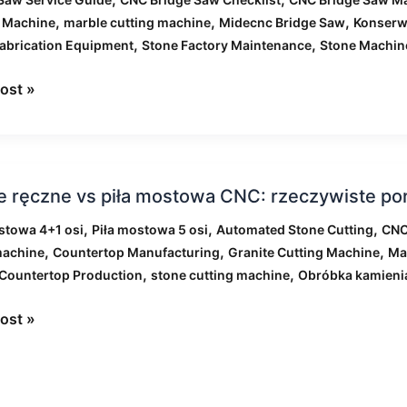
,
,
,
g Machine
marble cutting machine
Midecnc Bridge Saw
Konserw
wej
,
,
abrication Equipment
Stone Factory Maintenance
Stone Machin
ost »
dów
iarskich
e ręczne vs piła mostowa CNC: rzeczywiste p
,
,
,
stowa 4+1 osi
Piła mostowa 5 osi
Automated Stone Cutting
CNC
,
,
,
machine
Countertop Manufacturing
Granite Cutting Machine
Ma
wa
,
,
 Countertop Production
stone cutting machine
Obróbka kamieni
wiste
ost »
nanie
e