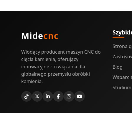
Szybkie
Mide
cnc
Strona 
Wiodący producent maszyn CNC do
Zastoso
cięcia kamienia, oferujący
innowacyjne rozwiązania dla
Blog
globalnego przemysłu obróbki
Wsparci
kamienia.
Studium