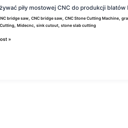
żywać piły mostowej CNC do produkcji blatów 
o
ć
,
,
,
CNC bridge saw
CNC bridge saw
CNC Stone Cutting Machine
gra
wej
,
,
,
Cutting
Midecnc
sink cutout
stone slab cutting
ost »
cji
nnych
u
ru