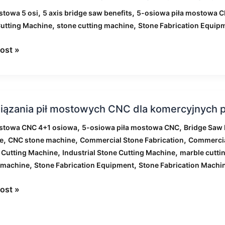
iarski
,
,
stowa 5 osi
5 axis bridge saw benefits
5-osiowa piła mostowa 
en
,
,
utting Machine
stone cutting machine
Stone Fabrication Equip
ć
ost »
wą
ą?
zania
iązania pił mostowych CNC dla komercyjnych 
wych
,
,
ostowa CNC 4+1 osiowa
5-osiowa piła mostowa CNC
Bridge Saw
,
,
,
e
CNC stone machine
Commercial Stone Fabrication
Commercia
,
,
 Cutting Machine
Industrial Stone Cutting Machine
marble cutti
cyjnych
,
,
 machine
Stone Fabrication Equipment
Stone Fabrication Machi
tów
lanych
ost »