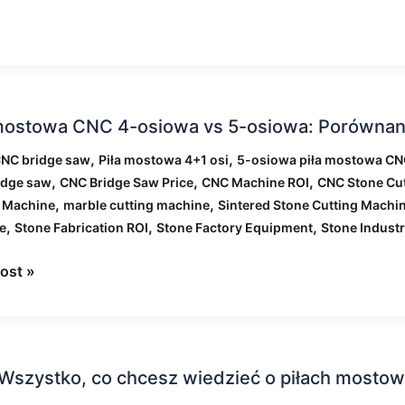
 mostowa CNC 4-osiowa vs 5-osiowa: Porównan
wa
,
,
CNC bridge saw
Piła mostowa 4+1 osi
5-osiowa piła mostowa C
,
,
,
idge saw
CNC Bridge Saw Price
CNC Machine ROI
CNC Stone Cu
a
,
,
g Machine
marble cutting machine
Sintered Stone Cutting Machi
,
,
,
e
Stone Fabrication ROI
Stone Factory Equipment
Stone Indust
:
ost »
nanie
ce
ia
 Wszystko, co chcesz wiedzieć o piłach most
tko,