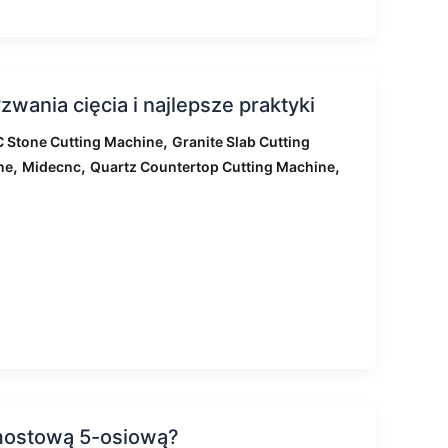
wania cięcia i najlepsze praktyki
,
 Stone Cutting Machine
Granite Slab Cutting
,
,
,
ne
Midecnc
Quartz Countertop Cutting Machine
 mostową 5-osiową?