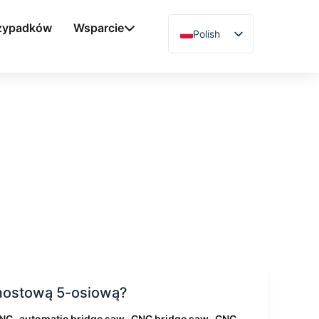
rzypadków
Wsparcie
Polish
English
Chinese
Vietnamese
German
French
Spanish
Arabic
Japanese
Russian
Uzbek
 mostową 5-osiową?
Hindi
,
,
,
CNC
automatic bridge saw
CNC bridge saw
CNC