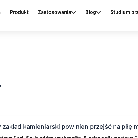
a
Produkt
Zastosowania
Blog
Studium p
w
 zakład kamieniarski powinien przejść na piłę
iarski
,
,
stowa 5 osi
5 axis bridge saw benefits
5-osiowa piła mostowa 