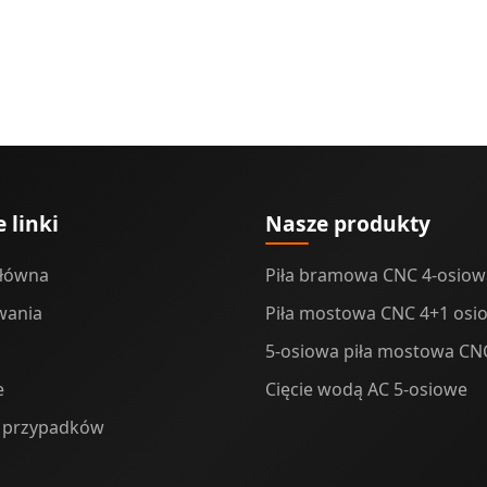
 linki
Nasze produkty
główna
Piła bramowa CNC 4-osiow
wania
Piła mostowa CNC 4+1 osi
5-osiowa piła mostowa CN
e
Cięcie wodą AC 5-osiowe
 przypadków