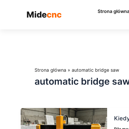
跳
至
Strona główn
Mide
cnc
内
容
Strona główna
»
automatic bridge saw
automatic bridge sa
Kiedy
Kiedy
zakład
kamien
Piła mo