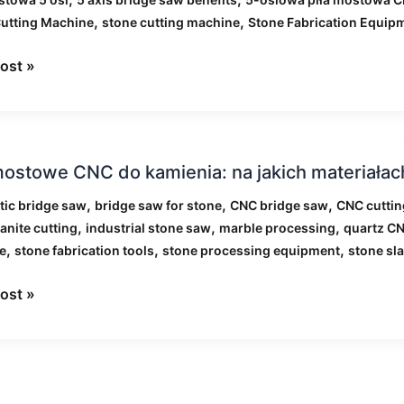
en
,
,
utting Machine
stone cutting machine
Stone Fabrication Equip
ć
ost »
wą
ą?
mostowe CNC do kamienia: na jakich materiałac
we
,
,
,
ic bridge saw
bridge saw for stone
CNC bridge saw
CNC cuttin
,
,
,
anite cutting
industrial stone saw
marble processing
quartz C
ia:
,
,
,
e
stone fabrication tools
stone processing equipment
stone sla
ost »
ałach
wać?