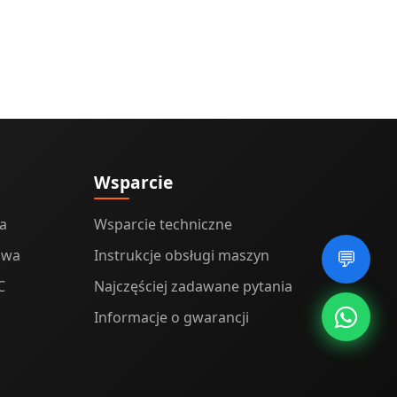
Wsparcie
a
Wsparcie techniczne
owa
Instrukcje obsługi maszyn
💬
C
Najczęściej zadawane pytania
Informacje o gwarancji