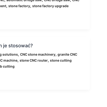
,
,
ment
stone factory
stone factory upgrade
h je stosować?
,
,
g solutions
CNC stone machinery
granite CNC
,
,
NC machine
stone CNC router
stone cutting
b cutting