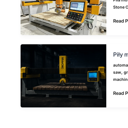
powini
Stone C
przejś
na
Read P
piłę
mosto
5-
osiow
Piły
Piły 
mosto
CNC
automat
do
,
saw
gr
kamien
machin
na
jakich
Read P
materi
je
stoso