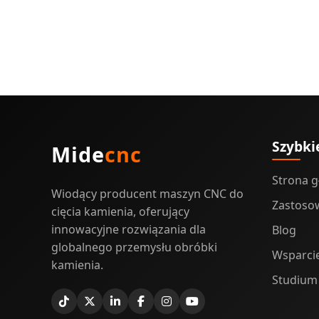
Szybkie
Mide
cnc
Strona 
Wiodący producent maszyn CNC do
Zastoso
cięcia kamienia, oferujący
innowacyjne rozwiązania dla
Blog
globalnego przemysłu obróbki
Wsparci
kamienia.
Studium