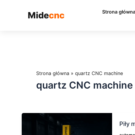
跳
至
Strona główn
Mide
cnc
内
容
Strona główna
»
quartz CNC machine
quartz CNC machine
Piły
Piły 
mosto
CNC
automat