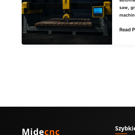
do
,
saw
gr
kamien
machin
na
jakich
Read P
materi
je
stoso
Szybkie
Mide
cnc