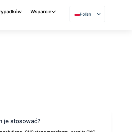
rzypadków
Wsparcie
Polish
English
Chinese
Vietnamese
German
French
Spanish
Arabic
Japanese
Russian
Uzbek
h je stosować?
Hindi
,
,
g solutions
CNC stone machinery
granite CNC