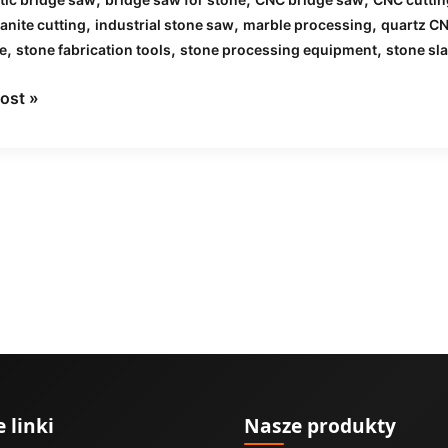
,
,
,
anite cutting
industrial stone saw
marble processing
quartz C
ia:
,
,
,
e
stone fabrication tools
stone processing equipment
stone sla
ost »
ałach
wać?
 linki
Nasze produkty