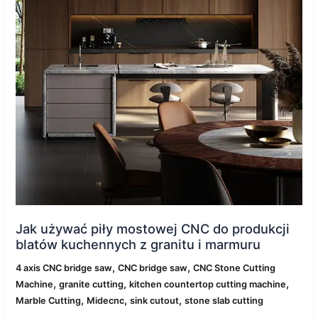
do
produkcji
blatów
kuchennych
z
granitu
i
marmuru
Jak używać piły mostowej CNC do produkcji
blatów kuchennych z granitu i marmuru
,
,
4 axis CNC bridge saw
CNC bridge saw
CNC Stone Cutting
,
,
,
Machine
granite cutting
kitchen countertop cutting machine
,
,
,
Marble Cutting
Midecnc
sink cutout
stone slab cutting