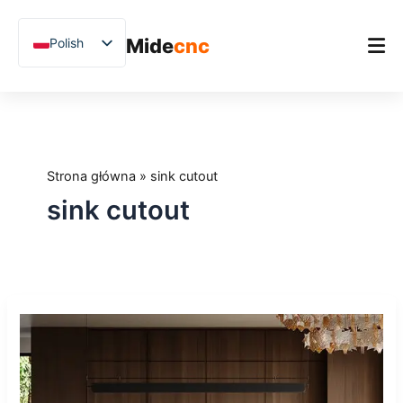
跳
至
Mide
cnc
Polish
内
容
English
Chinese
Strona główna
Vietnamese
Produkt
German
Strona główna
»
sink cutout
Zastosowania
French
sink cutout
Blog
Spanish
Arabic
Studium przypadków
Japanese
Wsparcie
Jak
Russian
używać
Uzbek
piły
mostowej
Hindi
CNC