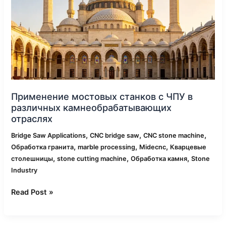
ЧПУ
в
различных
камнеобрабатывающих
отраслях
Применение мостовых станков с ЧПУ в
различных камнеобрабатывающих
отраслях
,
,
,
Bridge Saw Applications
CNC bridge saw
CNC stone machine
,
,
,
Обработка гранита
marble processing
Midecnc
Кварцевые
,
,
,
столешницы
stone cutting machine
Обработка камня
Stone
Industry
Read Post »