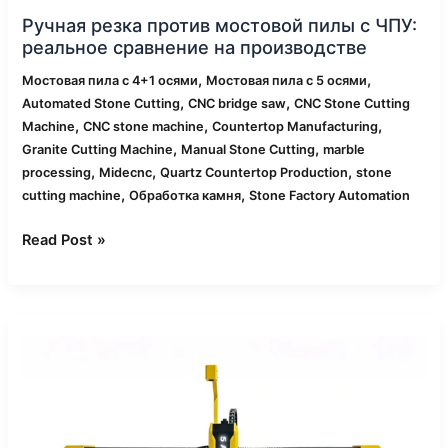
Ручная резка против мостовой пилы с ЧПУ:
реальное сравнение на производстве
,
,
Мостовая пила с 4+1 осями
Мостовая пила с 5 осями
,
,
Automated Stone Cutting
CNC bridge saw
CNC Stone Cutting
,
,
,
Machine
CNC stone machine
Countertop Manufacturing
,
,
Granite Cutting Machine
Manual Stone Cutting
marble
,
,
,
processing
Midecnc
Quartz Countertop Production
stone
,
,
cutting machine
Обработка камня
Stone Factory Automation
Read Post »
Как
CNC
мостовые
пилы
по-
разному