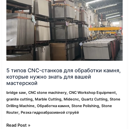
CNC-
станков
для
обработки
камня,
которые
нужно
знать
для
вашей
мастерской
5 типов CNC-станков для обработки камня,
которые нужно знать для вашей
мастерской
,
,
,
bridge saw
CNC stone machinery
CNC Workshop Equipment
,
,
,
,
granite cutting
Marble Cutting
Midecnc
Quartz Cutting
Stone
,
,
,
Drilling Machine
Обработка камня
Stone Polishing
Stone
,
Router
Резка гидроабразивной струёй
Read Post »