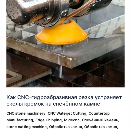
кромок
на
спечённом
камне
Как CNC-гидроабразивная резка устраняет
сколы кромок на спечённом камне
,
,
CNC stone machinery
CNC Waterjet Cutting
Countertop
,
,
,
,
Manufacturing
Edge Chipping
Midecnc
Спечённый камень
,
,
,
stone cutting machine
Обработка камня
Обработка камня