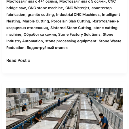
,
,
Мостовая пила с 4+1 осями
Мостовая пила с 5 осями
CNC
,
,
,
bridge saw
CNC stone machine
CNC Waterjet
countertop
,
,
,
fabrication
granite cutting
Industrial CNC Machines
Intelligent
,
,
,
Nesting
Marble Cutting
Porcelain Slab Cutting
Изготовление
,
,
кварцевых столешниц
Sintered Stone Cutting
stone cutting
,
,
,
machine
Обработка камня
Stone Factory Solutions
Stone
,
,
Industry Automation
stone processing equipment
Stone Waste
,
Reduction
Водоструйный станок
Read Post »
Полное
руководство
по
CNC-
мостовым
пилам
для