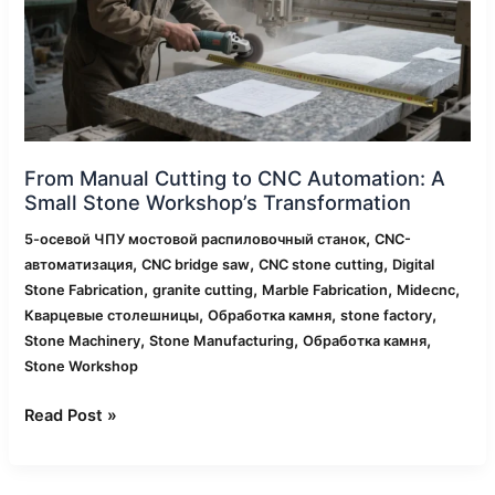
Automation:
A
Small
Stone
Workshop’s
Transformation
From Manual Cutting to CNC Automation: A
Small Stone Workshop’s Transformation
,
5-осевой ЧПУ мостовой распиловочный станок
CNC-
,
,
,
автоматизация
CNC bridge saw
CNC stone cutting
Digital
,
,
,
,
Stone Fabrication
granite cutting
Marble Fabrication
Midecnc
,
,
,
Кварцевые столешницы
Обработка камня
stone factory
,
,
,
Stone Machinery
Stone Manufacturing
Обработка камня
Stone Workshop
Read Post »