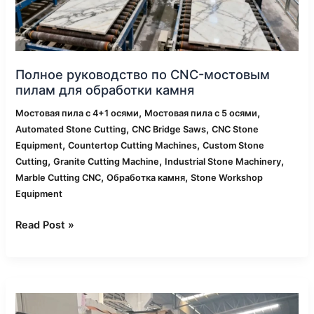
обработки
камня
Полное руководство по CNC-мостовым
пилам для обработки камня
,
,
Мостовая пила с 4+1 осями
Мостовая пила с 5 осями
,
,
Automated Stone Cutting
CNC Bridge Saws
CNC Stone
,
,
Equipment
Countertop Cutting Machines
Custom Stone
,
,
,
Cutting
Granite Cutting Machine
Industrial Stone Machinery
,
,
Marble Cutting CNC
Обработка камня
Stone Workshop
Equipment
Read Post »
5
типов