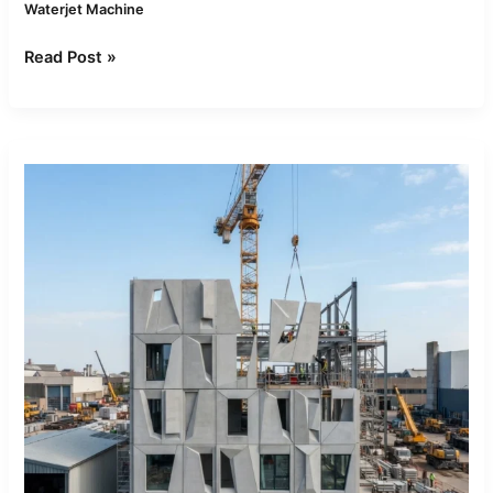
Waterjet Machine
Read Post »
Каменные
CNC-
станки
для
сборных
бетонных
панелей:
стратегии
резки