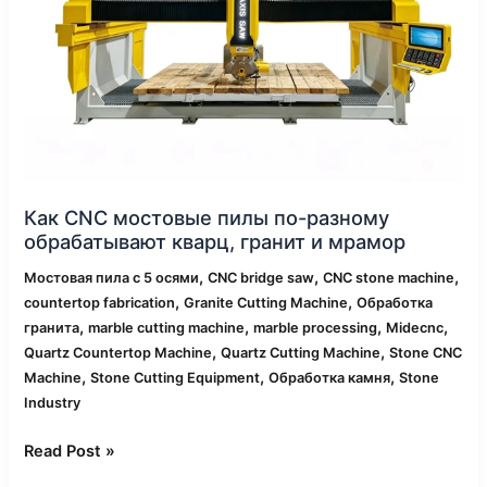
обрабатывают
кварц,
гранит
и
мрамор
Как CNC мостовые пилы по-разному
обрабатывают кварц, гранит и мрамор
,
,
,
Мостовая пила с 5 осями
CNC bridge saw
CNC stone machine
,
,
countertop fabrication
Granite Cutting Machine
Обработка
,
,
,
,
гранита
marble cutting machine
marble processing
Midecnc
,
,
Quartz Countertop Machine
Quartz Cutting Machine
Stone CNC
,
,
,
Machine
Stone Cutting Equipment
Обработка камня
Stone
Industry
Read Post »