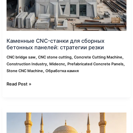
Каменные CNC-станки для сборных
бетонных панелей: стратегии резки
,
,
,
CNC bridge saw
CNC stone cutting
Concrete Cutting Machine
,
,
,
Construction Industry
Midecnc
Prefabricated Concrete Panels
,
Stone CNC Machine
Обработка камня
Read Post »
Применение
мостовых
станков
с