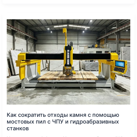
Как
сократить
отходы
камня
с
помощью
мостовых
пил
с
ЧПУ
и
гидроабразивных
станков
Как сократить отходы камня с помощью
мостовых пил с ЧПУ и гидроабразивных
станков