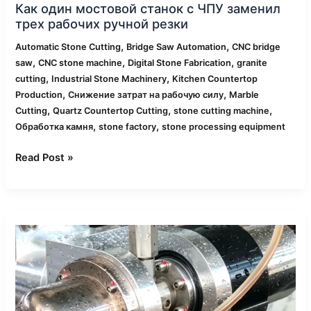
Как один мостовой станок с ЧПУ заменил
трех рабочих ручной резки
,
,
Automatic Stone Cutting
Bridge Saw Automation
CNC bridge
,
,
,
saw
CNC stone machine
Digital Stone Fabrication
granite
,
,
cutting
Industrial Stone Machinery
Kitchen Countertop
,
,
Production
Снижение затрат на рабочую силу
Marble
,
,
,
Cutting
Quartz Countertop Cutting
stone cutting machine
,
,
Обработка камня
stone factory
stone processing equipment
Read Post »
Как
CNC-
гидроабразивная
резка
устраняет
сколы