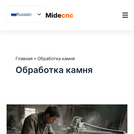
跳
至
Mide
cnc
Russian
内
容
English
Chinese
Главная
Vietnamese
Продукт
German
Главная
»
Обработка камня
Применения
French
Обработка камня
Blog
Spanish
Arabic
Примеры из практики
Japanese
Поддержка
From
Uzbek
Manual
Polish
Cutting
to
Hindi
CNC