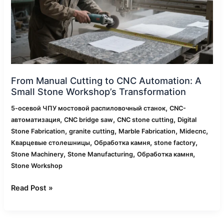
Automation:
A
Small
Stone
Workshop’s
Transformation
From Manual Cutting to CNC Automation: A
Small Stone Workshop’s Transformation
,
5-осевой ЧПУ мостовой распиловочный станок
CNC-
,
,
,
автоматизация
CNC bridge saw
CNC stone cutting
Digital
,
,
,
,
Stone Fabrication
granite cutting
Marble Fabrication
Midecnc
,
,
,
Кварцевые столешницы
Обработка камня
stone factory
,
,
,
Stone Machinery
Stone Manufacturing
Обработка камня
Stone Workshop
Read Post »