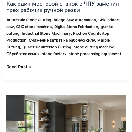
Как один мостовой станок с ЧПУ заменил
трех рабочих ручной резки
,
,
Automatic Stone Cutting
Bridge Saw Automation
CNC bridge
,
,
,
saw
CNC stone machine
Digital Stone Fabrication
granite
,
,
cutting
Industrial Stone Machinery
Kitchen Countertop
,
,
Production
Снижение затрат на рабочую силу
Marble
,
,
,
Cutting
Quartz Countertop Cutting
stone cutting machine
,
,
Обработка камня
stone factory
stone processing equipment
Read Post »
Почему
производитель
элитного
камня
выбрал
5-