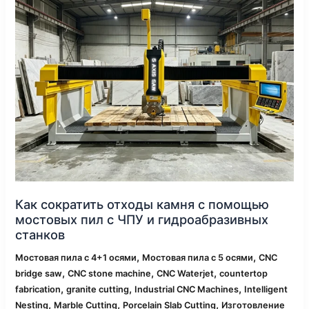
отходы
камня
с
помощью
мостовых
пил
с
ЧПУ
и
гидроабразивных
станков
Как сократить отходы камня с помощью
мостовых пил с ЧПУ и гидроабразивных
станков
,
,
Мостовая пила с 4+1 осями
Мостовая пила с 5 осями
CNC
,
,
,
bridge saw
CNC stone machine
CNC Waterjet
countertop
,
,
,
fabrication
granite cutting
Industrial CNC Machines
Intelligent
,
,
,
Nesting
Marble Cutting
Porcelain Slab Cutting
Изготовление