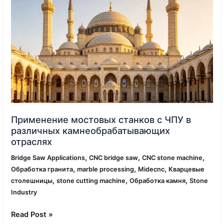
станков
с
ЧПУ
в
различных
камнеобрабатывающих
отраслях
Применение мостовых станков с ЧПУ в
различных камнеобрабатывающих
отраслях
,
,
,
Bridge Saw Applications
CNC bridge saw
CNC stone machine
,
,
,
Обработка гранита
marble processing
Midecnc
Кварцевые
,
,
,
столешницы
stone cutting machine
Обработка камня
Stone
Industry
Read Post »