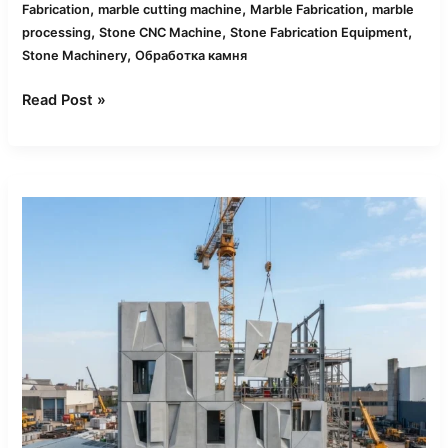
,
,
,
Fabrication
marble cutting machine
Marble Fabrication
marble
,
,
,
processing
Stone CNC Machine
Stone Fabrication Equipment
,
Stone Machinery
Обработка камня
Read Post »
Каменные
CNC-
станки
для
сборных
бетонных
панелей:
стратегии
резки