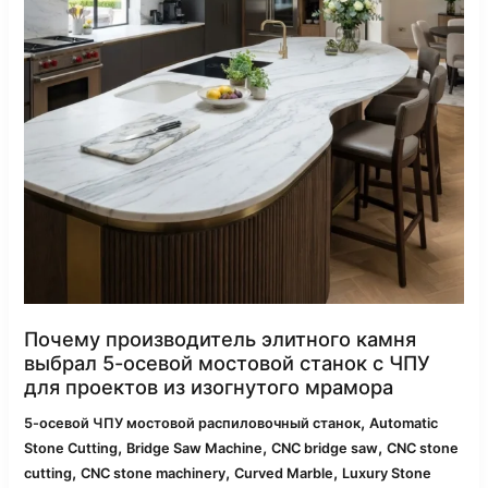
осевой
мостовой
станок
с
ЧПУ
для
проектов
из
изогнутого
мрамора
Почему производитель элитного камня
выбрал 5-осевой мостовой станок с ЧПУ
для проектов из изогнутого мрамора
,
5-осевой ЧПУ мостовой распиловочный станок
Automatic
,
,
,
Stone Cutting
Bridge Saw Machine
CNC bridge saw
CNC stone
,
,
,
cutting
CNC stone machinery
Curved Marble
Luxury Stone