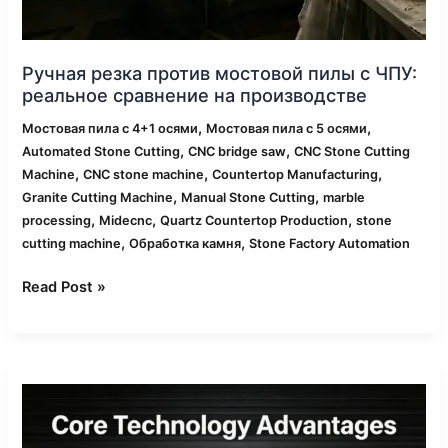
Ручная резка против мостовой пилы с ЧПУ:
реальное сравнение на производстве
,
,
Мостовая пила с 4+1 осями
Мостовая пила с 5 осями
,
,
Automated Stone Cutting
CNC bridge saw
CNC Stone Cutting
,
,
,
Machine
CNC stone machine
Countertop Manufacturing
,
,
Granite Cutting Machine
Manual Stone Cutting
marble
,
,
,
processing
Midecnc
Quartz Countertop Production
stone
,
,
cutting machine
Обработка камня
Stone Factory Automation
Read Post »
CNC
мостовая
пила
для