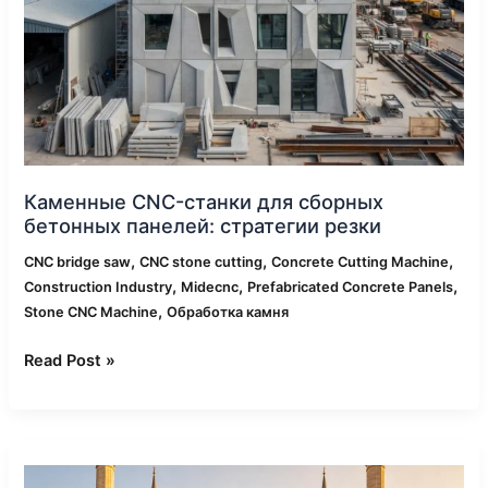
Каменные CNC-станки для сборных
бетонных панелей: стратегии резки
,
,
,
CNC bridge saw
CNC stone cutting
Concrete Cutting Machine
,
,
,
Construction Industry
Midecnc
Prefabricated Concrete Panels
,
Stone CNC Machine
Обработка камня
Read Post »
Применение
мостовых