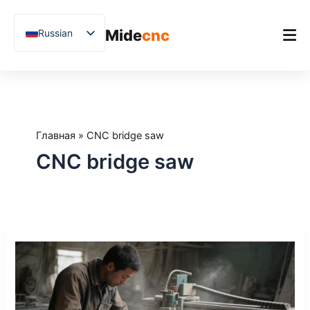
跳
至
Mide
cnc
Russian
内
容
English
Chinese
Главная
Vietnamese
Продукт
German
Главная
»
CNC bridge saw
Применения
French
CNC bridge saw
Blog
Spanish
Arabic
Примеры из практики
Japanese
Поддержка
From
Uzbek
Manual
Polish
Cutting
to
Hindi
CNC