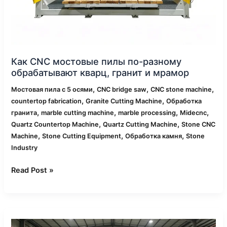
и
мрамор
Как CNC мостовые пилы по-разному
обрабатывают кварц, гранит и мрамор
,
,
,
Мостовая пила с 5 осями
CNC bridge saw
CNC stone machine
,
,
countertop fabrication
Granite Cutting Machine
Обработка
,
,
,
,
гранита
marble cutting machine
marble processing
Midecnc
,
,
Quartz Countertop Machine
Quartz Cutting Machine
Stone CNC
,
,
,
Machine
Stone Cutting Equipment
Обработка камня
Stone
Industry
Read Post »
Как
сократить