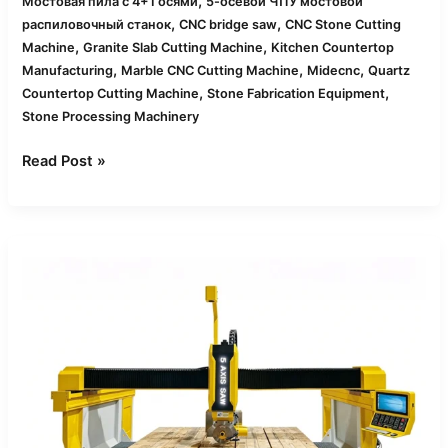
,
Мостовая пила с 4+1 осями
5-осевой ЧПУ мостовой
,
,
распиловочный станок
CNC bridge saw
CNC Stone Cutting
,
,
Machine
Granite Slab Cutting Machine
Kitchen Countertop
,
,
,
Manufacturing
Marble CNC Cutting Machine
Midecnc
Quartz
,
,
Countertop Cutting Machine
Stone Fabrication Equipment
Stone Processing Machinery
Read Post »
Как
CNC
мостовые
пилы
по-
разному
обрабатывают
кварц,
гранит