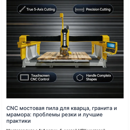
кварца,
гранита
и
мрамора:
проблемы
резки
и
лучшие
практики
CNC мостовая пила для кварца, гранита и
мрамора: проблемы резки и лучшие
практики