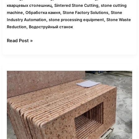
,
,
кварцевых столешниц
Sintered Stone Cutting
stone cutting
,
,
,
machine
Обработка камня
Stone Factory Solutions
Stone
,
,
Industry Automation
stone processing equipment
Stone Waste
,
Reduction
Водоструйный станок
Read Post »
Рабочий
процесс
CNC
мостовой
пилы
для
производства
кухонных
столешниц