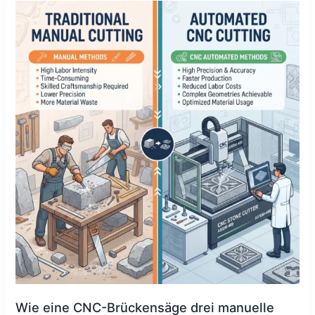
eine
CNC-
Brückensäge
drei
manuelle
Schneidarbeiter
ersetzte
Wie eine CNC-Brückensäge drei manuelle