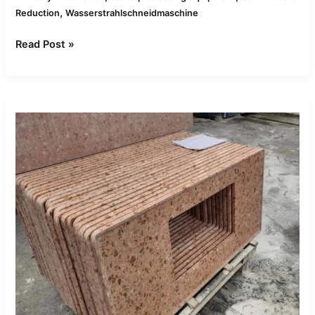
,
Reduction
Wasserstrahlschneidmaschine
Read Post »
CNC-
Brückensäge-
Workflow
für
die
Herstellung
von
Küchenarbeitsplatten