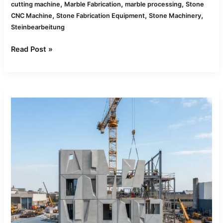
,
,
,
cutting machine
Marble Fabrication
marble processing
Stone
,
,
,
CNC Machine
Stone Fabrication Equipment
Stone Machinery
Steinbearbeitung
Read Post »
Stein-
CNC-
Maschinen
für
vorgefertigte
Betonplatten:
Schneidstrategien