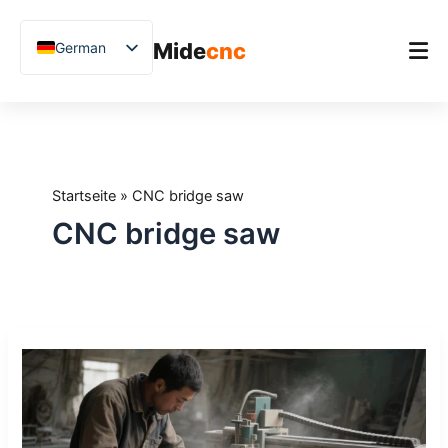
跳
至
Mide
cnc
German
内
容
English
Chinese
Startseite
Vietnamese
Produkt
French
Startseite
»
CNC bridge saw
Anwendungen
Spanish
CNC bridge saw
Blog
Arabic
Japanese
Fallstudien
Russian
Unterstützung
From
Uzbek
Manual
Polish
Cutting
to
Hindi
CNC