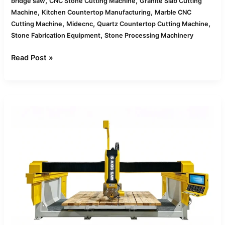
,
,
bridge saw
CNC Stone Cutting Machine
Granite Slab Cutting
,
,
Machine
Kitchen Countertop Manufacturing
Marble CNC
,
,
,
Cutting Machine
Midecnc
Quartz Countertop Cutting Machine
,
Stone Fabrication Equipment
Stone Processing Machinery
Read Post »
Wie
CNC-
Brückensägen
Quarz,
Granit
und
Marmor
unterschiedlich
bearbeiten