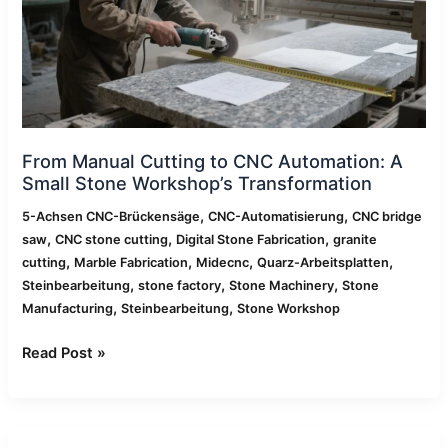
Automation:
A
Small
Stone
Workshop’s
Transformation
From Manual Cutting to CNC Automation: A
Small Stone Workshop’s Transformation
,
,
5-Achsen CNC-Brückensäge
CNC-Automatisierung
CNC bridge
,
,
,
saw
CNC stone cutting
Digital Stone Fabrication
granite
,
,
,
,
cutting
Marble Fabrication
Midecnc
Quarz-Arbeitsplatten
,
,
,
Steinbearbeitung
stone factory
Stone Machinery
Stone
,
,
Manufacturing
Steinbearbeitung
Stone Workshop
Read Post »
Wie