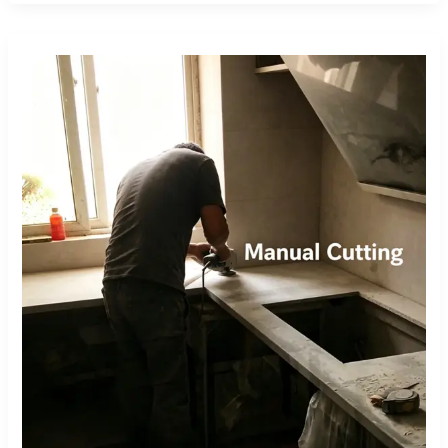
Manuelles
Schneiden
vs.
CNC-
Brückensäge:
Ein
realer
Fabrikvergleich