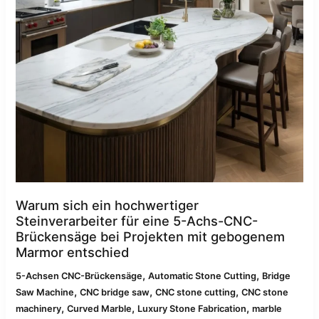
5-
Achs-
CNC-
Brückensäge
für
gebogene
Marmorprojekte
entschied
Warum sich ein hochwertiger
Steinverarbeiter für eine 5-Achs-CNC-
Brückensäge bei Projekten mit gebogenem
Marmor entschied
,
,
5-Achsen CNC-Brückensäge
Automatic Stone Cutting
Bridge
,
,
,
Saw Machine
CNC bridge saw
CNC stone cutting
CNC stone
,
,
,
machinery
Curved Marble
Luxury Stone Fabrication
marble