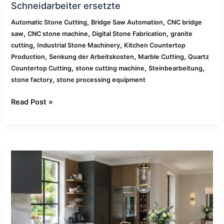
Schneidarbeiter ersetzte
,
,
Automatic Stone Cutting
Bridge Saw Automation
CNC bridge
,
,
,
saw
CNC stone machine
Digital Stone Fabrication
granite
,
,
cutting
Industrial Stone Machinery
Kitchen Countertop
,
,
,
Production
Senkung der Arbeitskosten
Marble Cutting
Quartz
,
,
,
Countertop Cutting
stone cutting machine
Steinbearbeitung
,
stone factory
stone processing equipment
Read Post »
Warum
sich
ein
Luxus-
Steinverarbeiter
für
eine