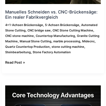
Manuelles Schneiden vs. CNC-Brückensäge:
Ein realer Fabrikvergleich
,
,
4+1-Achsen Brückensäge
5-Achsen Brückensäge
Automated
,
,
,
Stone Cutting
CNC bridge saw
CNC Stone Cutting Machine
,
,
CNC stone machine
Countertop Manufacturing
Granite Cutting
,
,
,
,
Machine
Manual Stone Cutting
marble processing
Midecnc
,
,
Quartz Countertop Production
stone cutting machine
,
Steinbearbeitung
Stone Factory Automation
Read Post »
CNC-
Brückensäge
für
Quarz,
Granit