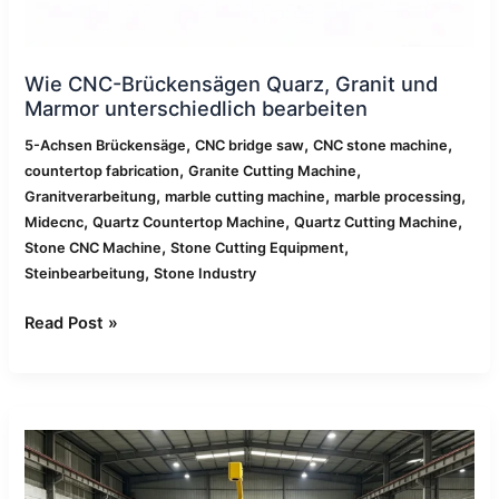
Wie CNC-Brückensägen Quarz, Granit und
Marmor unterschiedlich bearbeiten
,
,
,
5-Achsen Brückensäge
CNC bridge saw
CNC stone machine
,
,
countertop fabrication
Granite Cutting Machine
,
,
,
Granitverarbeitung
marble cutting machine
marble processing
,
,
,
Midecnc
Quartz Countertop Machine
Quartz Cutting Machine
,
,
Stone CNC Machine
Stone Cutting Equipment
,
Steinbearbeitung
Stone Industry
Read Post »
Wie
man
Steinabfälle
mit