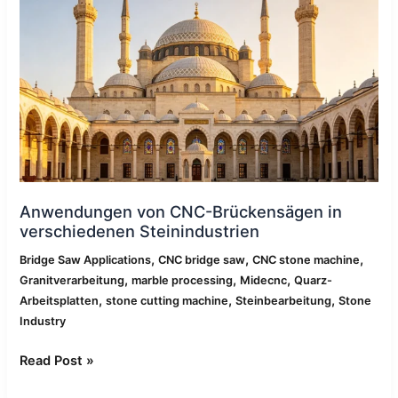
CNC-
Brückensägen
in
verschiedenen
Steinindustrien
Anwendungen von CNC-Brückensägen in
verschiedenen Steinindustrien
,
,
,
Bridge Saw Applications
CNC bridge saw
CNC stone machine
,
,
,
Granitverarbeitung
marble processing
Midecnc
Quarz-
,
,
,
Arbeitsplatten
stone cutting machine
Steinbearbeitung
Stone
Industry
Read Post »