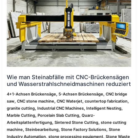
CNC-
Brückensägen
und
Wasserstrahlschneidmaschinen
reduziert
Wie man Steinabfälle mit CNC-Brückensägen
und Wasserstrahlschneidmaschinen reduziert
,
,
4+1-Achsen Brückensäge
5-Achsen Brückensäge
CNC bridge
,
,
,
,
saw
CNC stone machine
CNC Waterjet
countertop fabrication
,
,
,
granite cutting
Industrial CNC Machines
Intelligent Nesting
,
,
Marble Cutting
Porcelain Slab Cutting
Quarz-
,
,
Arbeitsplattenfertigung
Sintered Stone Cutting
stone cutting
,
,
,
machine
Steinbearbeitung
Stone Factory Solutions
Stone
,
,
Industry Automation
stone processing equipment
Stone Waste