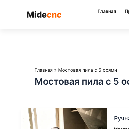
跳
至
Главная
П
Mide
cnc
内
容
Главная
»
Мостовая пила с 5 осями
Мостовая пила с 5 
Ручна
Ручн
резка
проти
Мостов