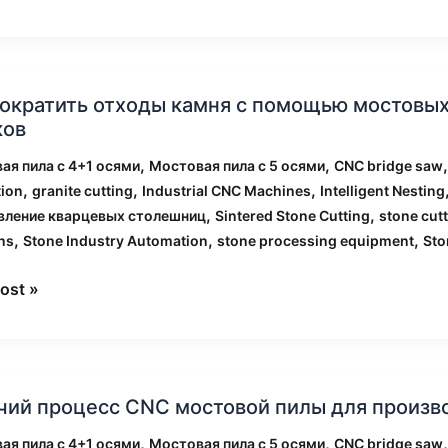
т
р
сократить отходы камня с помощью мостовых
тить
ков
ы
,
,
ая пила с 4+1 осями
Мостовая пила с 5 осями
CNC bridge saw
,
,
,
tion
granite cutting
Industrial CNC Machines
Intelligent Nesting
щью
,
,
вление кварцевых столешниц
Sintered Stone Cutting
stone cut
вых
,
,
,
ns
Stone Industry Automation
stone processing equipment
Sto
ost »
абразивных
ов
ий
чий процесс CNC мостовой пилы для произв
сс
,
,
ая пила с 4+1 осями
Мостовая пила с 5 осями
CNC bridge saw