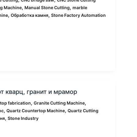
,
,
ng Machine
Manual Stone Cutting
marble
,
,
hine
Обработка камня
Stone Factory Automation
 кварц, гранит и мрамор
,
,
top fabrication
Granite Cutting Machine
,
,
nc
Quartz Countertop Machine
Quartz Cutting
,
ня
Stone Industry