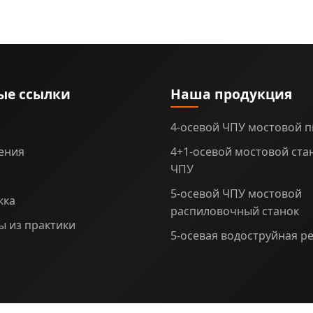
ые ссылки
Наша продукция
4-осевой ЧПУ мостовой 
ения
4+1-осевой мостовой стан
ЧПУ
5-осевой ЧПУ мостовой
жка
распиловочный станок
 из практики
5-осевая водоструйная ре