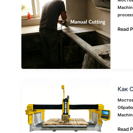
мосто
Machin
пилы
proces
с
ЧПУ:
Read P
реаль
сравн
на
произ
Как
Как 
CNC
мосто
Мостов
пилы
Обрабо
по-
Machin
разно
обраб
Read P