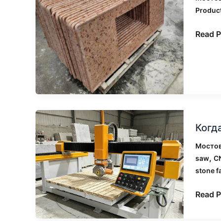
мосто
Produc
пилы
для
Read P
произ
кухон
столе
Когда
Когд
камен
завод
Мостов
следу
,
saw
C
перей
stone f
на
5-
Read P
осеву
мосто