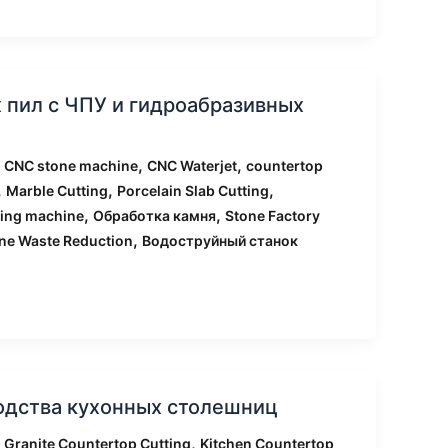
 пил с ЧПУ и гидроабразивных
,
,
,
CNC stone machine
CNC Waterjet
countertop
,
,
,
Marble Cutting
Porcelain Slab Cutting
,
,
ting machine
Обработка камня
Stone Factory
,
ne Waste Reduction
Водоструйный станок
одства кухонных столешниц
,
,
Granite Countertop Cutting
Kitchen Countertop