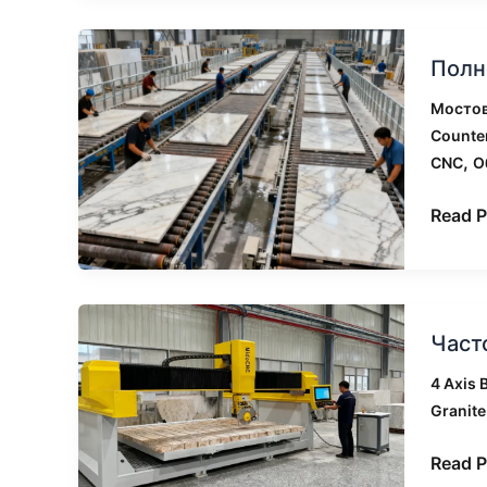
пилу?
Полно
Полн
руков
по
Мостов
CNC-
Counte
мосто
,
CNC
О
пилам
для
Read P
обраб
камня
Часто
Част
задав
вопро
4 Axis 
Всё,
Granite
что
вы
Read P
хотит