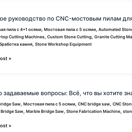
е
ое руководство по CNC-мостовым пилам для
одство
,
,
ая пила с 4+1 осями
Мостовая пила с 5 осями
Automated Stone
,
,
rtop Cutting Machines
Custom Stone Cutting
Granite Cutting M
вым
,
бработка камня
Stone Workshop Equipment
ost »
отки
о задаваемые вопросы: Всё, что вы хотите з
аемые
сы:
,
,
,
Bridge Saw
Мостовая пила с 5 осями
CNC bridge saw
CNC Ston
,
,
,
 Bridge Saw
Marble Bridge Saw
Stone Fabrication Machine
ston
ost »
е