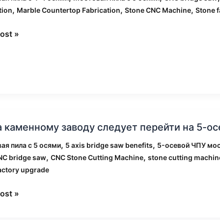
вой
,
,
,
tion
Marble Countertop Fabrication
Stone CNC Machine
Stone 
ost »
водства
ных
шниц
а каменному заводу следует перейти на 5-о
ному
у
,
,
ая пила с 5 осями
5 axis bridge saw benefits
5-осевой ЧПУ мо
ет
,
,
NC bridge saw
CNC Stone Cutting Machine
stone cutting machin
ти
actory upgrade
ost »
ю
вую