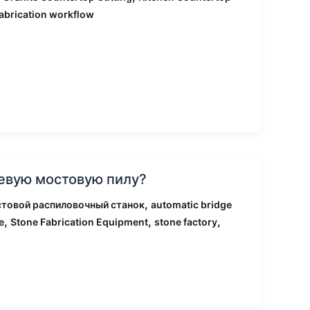
fabrication workflow
севую мостовую пилу?
,
стовой распиловочный станок
automatic bridge
,
,
,
e
Stone Fabrication Equipment
stone factory