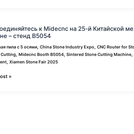
единяйтесь
вых
оединяйтесь к Midecnc на 25-й Китайской м
не – стенд B5054
nc
,
,
ая пила с 5 осями
China Stone Industry Expo
CNC Router for St
,
,
,
 Cutting
Midecnc Booth B5054
Sintered Stone Cutting Machine
,
ent
Xiamen Stone Fair 2025
ской
народной
ost »
ной
ке
е