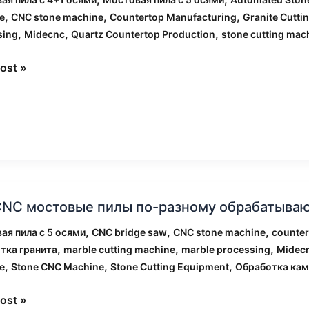
вой
,
,
,
e
CNC stone machine
Countertop Manufacturing
Granite Cutti
,
,
,
sing
Midecnc
Quartz Countertop Production
stone cutting mac
ost »
ное
ение
водстве
CNC мостовые пилы по-разному обрабатывают
вые
,
,
,
ая пила с 5 осями
CNC bridge saw
CNC stone machine
counter
,
,
,
тка гранита
marble cutting machine
marble processing
Midec
,
,
,
e
Stone CNC Machine
Stone Cutting Equipment
Обработка кам
му
атывают
ost »