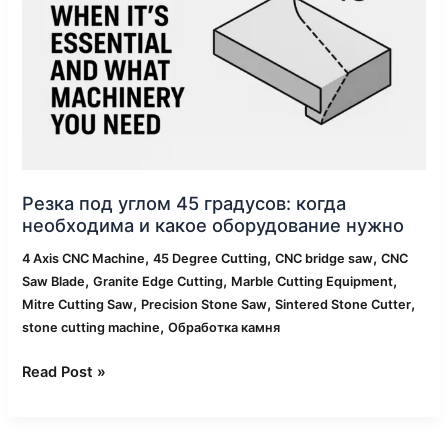
когда
необходима
и
какое
оборудование
нужно
Резка под углом 45 градусов: когда
необходима и какое оборудование нужно
,
,
,
4 Axis CNC Machine
45 Degree Cutting
CNC bridge saw
CNC
,
,
,
Saw Blade
Granite Edge Cutting
Marble Cutting Equipment
,
,
,
Mitre Cutting Saw
Precision Stone Saw
Sintered Stone Cutter
,
stone cutting machine
Обработка камня
Read Post »