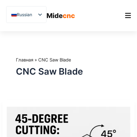
跳
至
Mide
cnc
Russian
内
容
English
Chinese
Главная
Vietnamese
Продукт
German
Главная
»
CNC Saw Blade
Применения
French
CNC Saw Blade
Blog
Spanish
Arabic
Примеры из практики
Japanese
Поддержка
Резка
Uzbek
под
Polish
углом
45
Hindi
градусов: