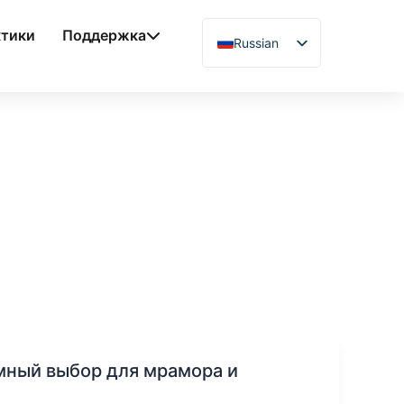
ктики
Поддержка
Russian
English
Chinese
Vietnamese
German
French
Spanish
Arabic
Japanese
Uzbek
Polish
мный выбор для мрамора и
Hindi