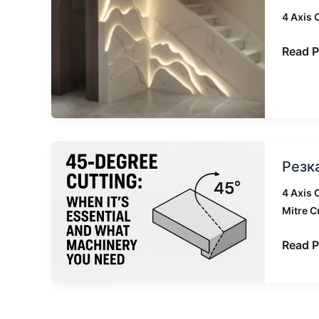
мосто
4 Axis
стано
CNC
Read P
—
разум
выбор
для
мрамо
Резка
и
Резк
под
спечё
углом
камня
4 Axis
45
Mitre C
градус
когда
Read P
необх
и
какое
обору