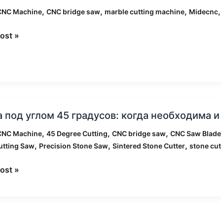
вой
,
,
,
 CNC Machine
CNC bridge saw
marble cutting machine
Midecnc
к
ost »
ный
ра
а под углом 45 градусов: когда необходима 
нного
,
,
,
 CNC Machine
45 Degree Cutting
CNC bridge saw
CNC Saw Blade
,
,
,
utting Saw
Precision Stone Saw
Sintered Stone Cutter
stone cu
ов:
ost »
одима
дование