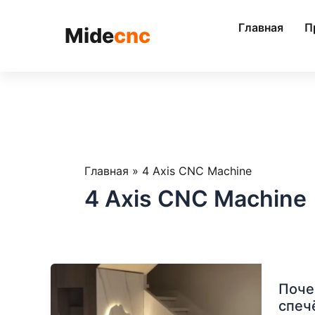
跳
至
Главная
П
Mide
cnc
内
容
Главная
»
4 Axis CNC Machine
4 Axis CNC Machine
Почем
Поче
4+1-
спеч
осево