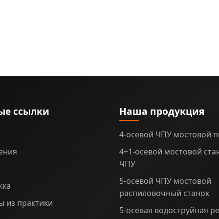
ые ссылки
Наша продукция
4-осевой ЧПУ мостовой 
ения
4+1-осевой мостовой стан
ЧПУ
5-осевой ЧПУ мостовой
жка
распиловочный станок
 из практики
5-осевая водоструйная ре