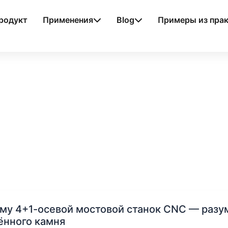
родукт
Применения
Blog
Примеры из пра
у
му 4+1-осевой мостовой станок CNC — разу
ённого камня
й