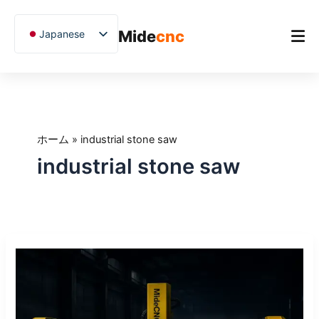
跳
至
Mide
cnc
Japanese
内
容
English
Chinese
ホーム
Vietnamese
製品（せいひん）
German
ホーム
»
industrial stone saw
アプリケーション
French
industrial stone saw
Blog
Spanish
Arabic
ケーススタディ
Russian
サポート
石
Uzbek
材
Polish
用
CNC
Hindi
ブ