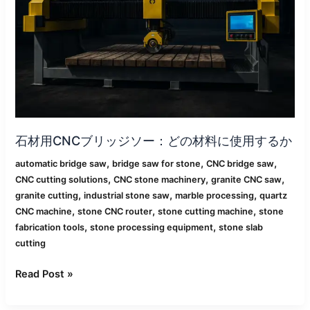
リ
ッ
ジ
ソ
ー：
ど
の
材
料
石材用CNCブリッジソー：どの材料に使用するか
に
使
,
,
,
automatic bridge saw
bridge saw for stone
CNC bridge saw
用
,
,
,
CNC cutting solutions
CNC stone machinery
granite CNC saw
す
,
,
,
granite cutting
industrial stone saw
marble processing
quartz
る
,
,
,
CNC machine
stone CNC router
stone cutting machine
stone
か
,
,
fabrication tools
stone processing equipment
stone slab
cutting
Read Post »