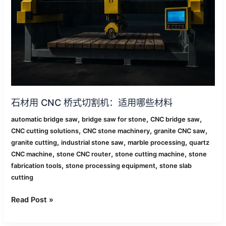
式
切
割
机：
适
用
哪
些
材
石材用 CNC 桥式切割机：适用哪些材料
料
,
,
,
automatic bridge saw
bridge saw for stone
CNC bridge saw
,
,
,
CNC cutting solutions
CNC stone machinery
granite CNC saw
,
,
,
granite cutting
industrial stone saw
marble processing
quartz
,
,
,
CNC machine
stone CNC router
stone cutting machine
stone
,
,
fabrication tools
stone processing equipment
stone slab
cutting
Read Post »