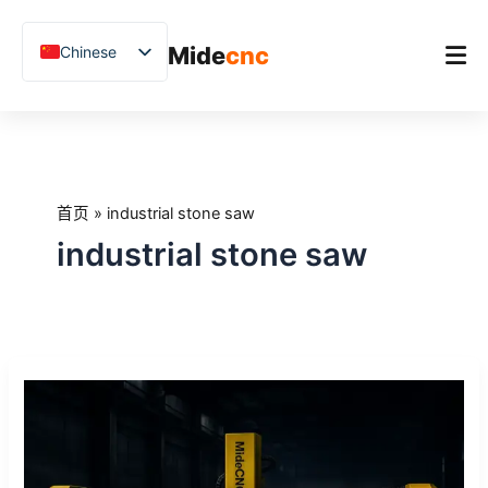
跳
至
Mide
cnc
Chinese
内
容
English
Vietnamese
首页
German
产品
French
首页
»
industrial stone saw
应用场景
Spanish
industrial stone saw
Blog
Arabic
Japanese
客户案例
Russian
支持
石
Uzbek
材
Polish
用
CNC
Hindi
桥