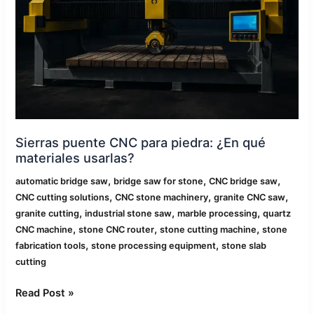
¿En
qué
materiales
usarlas?
Sierras puente CNC para piedra: ¿En qué
materiales usarlas?
,
,
,
automatic bridge saw
bridge saw for stone
CNC bridge saw
,
,
,
CNC cutting solutions
CNC stone machinery
granite CNC saw
,
,
,
granite cutting
industrial stone saw
marble processing
quartz
,
,
,
CNC machine
stone CNC router
stone cutting machine
stone
,
,
fabrication tools
stone processing equipment
stone slab
cutting
Read Post »