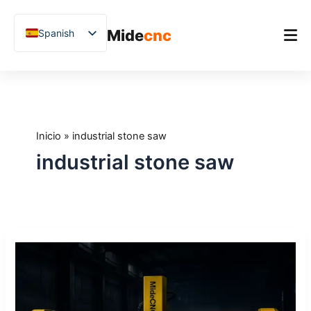
跳
至
Mide
cnc
Spanish
内
容
English
Chinese
Inicio
Vietnamese
Producto
German
Inicio
»
industrial stone saw
Aplicaciones
French
industrial stone saw
Blog
Arabic
Japanese
Estudios de caso
Russian
Soporte
Sierras
Uzbek
puente
Polish
CNC
para
Hindi
piedra: