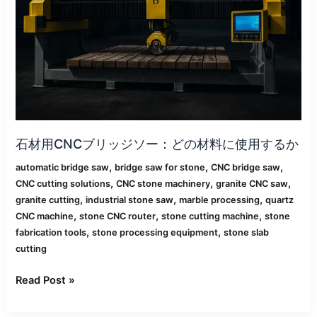
リ
ッ
ジ
ソ
ー：
ど
の
材
料
石材用CNCブリッジソー：どの材料に使用するか
に
使
,
,
,
automatic bridge saw
bridge saw for stone
CNC bridge saw
用
,
,
,
CNC cutting solutions
CNC stone machinery
granite CNC saw
す
,
,
,
granite cutting
industrial stone saw
marble processing
quartz
る
,
,
,
CNC machine
stone CNC router
stone cutting machine
stone
か
,
,
fabrication tools
stone processing equipment
stone slab
cutting
Read Post »