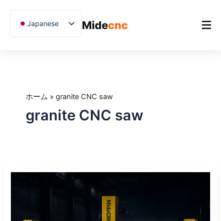
跳
至
Mide
cnc
Japanese
内
容
English
Chinese
ホーム
Vietnamese
製品（せいひん）
German
ホーム
»
granite CNC saw
アプリケーション
French
granite CNC saw
Blog
Spanish
Arabic
ケーススタディ
Russian
サポート
石
Uzbek
材
Polish
用
CNC
Hindi
ブ