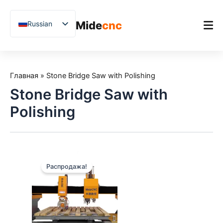
跳
至
Mide
cnc
Russian
内
容
English
Chinese
Главная
Vietnamese
Главная
»
Stone Bridge Saw with Polishing
Продукт
German
Stone Bridge Saw with
Применения
French
Polishing
Blog
Spanish
Arabic
Примеры из практики
Japanese
Поддержка
Распродажа!
Uzbek
Polish
Hindi