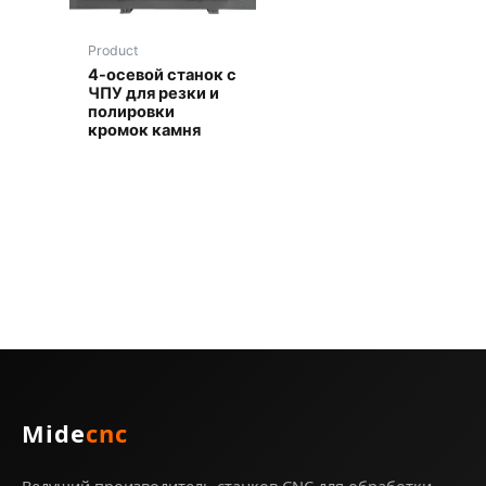
Product
4-осевой станок с
ЧПУ для резки и
полировки
кромок камня
Mide
cnc