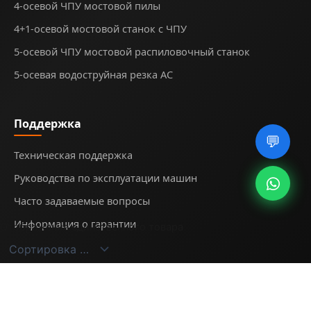
4-осевой ЧПУ мостовой пилы
4+1-осевой мостовой станок с ЧПУ
5-осевой ЧПУ мостовой распиловочный станок
5-осевая водоструйная резка AC
Поддержка
💬
Техническая поддержка
Руководства по эксплуатации машин
Часто задаваемые вопросы
Информация о гарантии
Отображение единственного товара
© 2025
Midecnc
. All rights reserved.