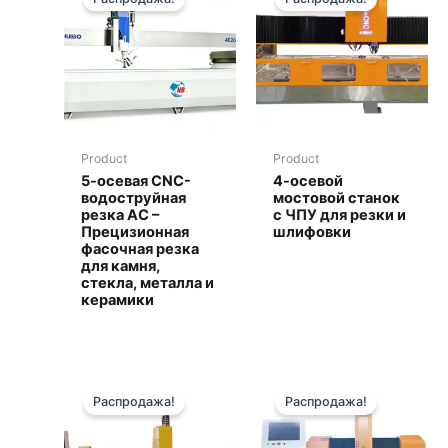
Product
Product
5-осевая CNC-
4-осевой
водоструйная
мостовой станок
резка AC –
с ЧПУ для резки и
Прецизионная
шлифовки
фасочная резка
для камня,
стекла, металла и
керамики
Распродажа!
Распродажа!