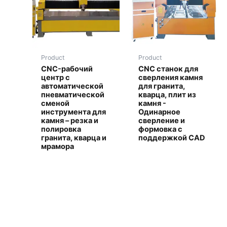
Product
Product
CNC-рабочий
CNC станок для
центр с
сверления камня
автоматической
для гранита,
пневматической
кварца, плит из
сменой
камня -
инструмента для
Одинарное
камня – резка и
сверление и
полировка
формовка с
гранита, кварца и
поддержкой CAD
мрамора