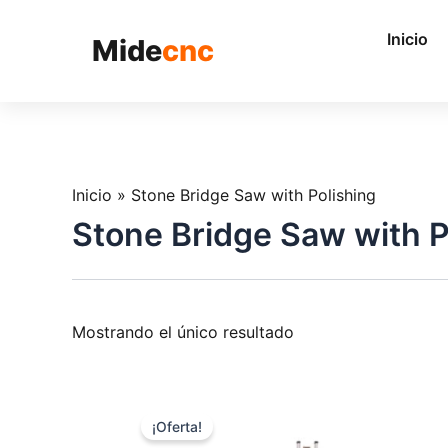
跳
至
Inicio
Mide
cnc
内
容
Inicio
»
Stone Bridge Saw with Polishing
Stone Bridge Saw with P
Mostrando el único resultado
¡Oferta!