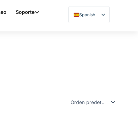
aso
Soporte
Spanish
English
Chinese
Vietnamese
German
French
Arabic
Japanese
Russian
Uzbek
Polish
Hindi