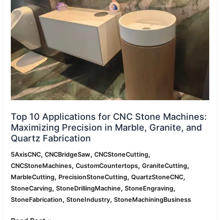
Stone
Machines:
Maximizing
Precision
in
Marble,
Granite,
and
Quartz
Fabrication
Top 10 Applications for CNC Stone Machines:
Maximizing Precision in Marble, Granite, and
Quartz Fabrication
,
,
,
5AxisCNC
CNCBridgeSaw
CNCStoneCutting
,
,
,
CNCStoneMachines
CustomCountertops
GraniteCutting
,
,
,
MarbleCutting
PrecisionStoneCutting
QuartzStoneCNC
,
,
,
StoneCarving
StoneDrillingMachine
StoneEngraving
,
,
StoneFabrication
StoneIndustry
StoneMachiningBusiness