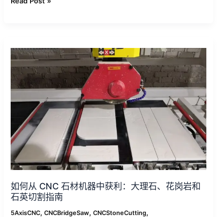
Read Post »
如
何
从
CNC
石
材
机
器
中
获
利：
大
理
如何从 CNC 石材机器中获利：大理石、花岗岩和
石、
石英切割指南
花
岗
,
,
,
5AxisCNC
CNCBridgeSaw
CNCStoneCutting