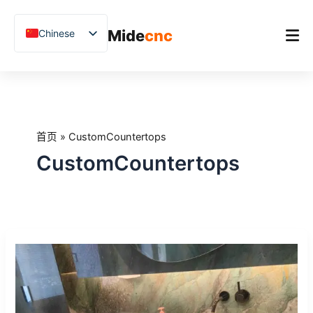
跳
至
Mide
cnc
Chinese
内
容
English
Vietnamese
首页
German
产品
French
首页
»
CustomCountertops
应用场景
Spanish
CustomCountertops
Blog
Arabic
Japanese
客户案例
Russian
支持
Top
Uzbek
10
Polish
Applications
for
Hindi
CNC