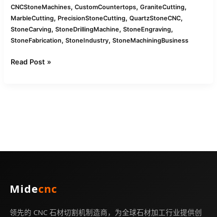
岩
,
,
,
CNCStoneMachines
CustomCountertops
GraniteCutting
和
,
,
,
MarbleCutting
PrecisionStoneCutting
QuartzStoneCNC
石
,
,
,
StoneCarving
StoneDrillingMachine
StoneEngraving
英
,
,
StoneFabrication
StoneIndustry
StoneMachiningBusiness
切
割
Read Post »
指
南
Mide
cnc
领先的 CNC 石材切割机制造商，为全球石材加工行业提供创