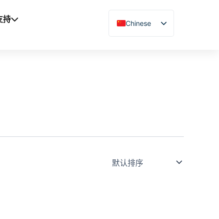
支持
Chinese
English
Vietnamese
German
French
Spanish
Arabic
Japanese
Russian
Uzbek
Polish
Hindi