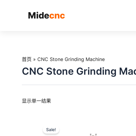
跳
至
Mide
cnc
内
容
首页
»
CNC Stone Grinding Machine
CNC Stone Grinding Ma
显示单一结果
Sale!