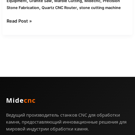
,
,
,
,
Equipment
Granite Saw
Marble Cutting
Midecnc
Precision
,
,
Stone Fabrication
Quartz CNC Router
stone cutting machine
Read Post »
Mide
cnc
Ведущий производитель станков CNC для обработки
камня, предоставляющий инновационные решения для
мировой индустрии обработки камня.