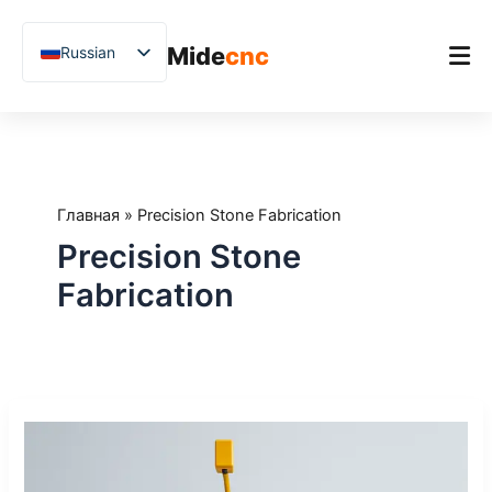
跳
至
Mide
cnc
Russian
内
容
English
Chinese
Главная
Vietnamese
Продукт
German
Главная
»
Precision Stone Fabrication
Применения
French
Precision Stone
Blog
Spanish
Fabrication
Arabic
Примеры из практики
Japanese
Поддержка
Uzbek
Что
Polish
такое
Hindi
5-
осевой