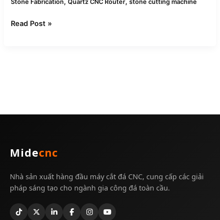
,
,
Stone Fabrication
Quartz CNC Router
stone cutting machine
Read Post »
Mide
cnc
Nhà sản xuất hàng đầu máy cắt đá CNC, cung cấp các giải
pháp sáng tạo cho ngành gia công đá toàn cầu.