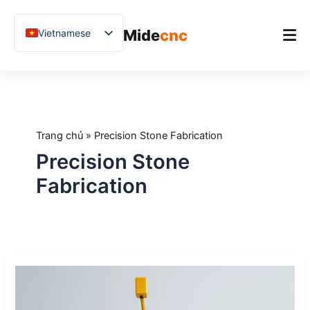
跳
至
Mide
cnc
Vietnamese
内
容
English
Chinese
Trang chủ
German
Sản phẩm
French
Trang chủ
»
Precision Stone Fabrication
Ứng dụng
Spanish
Precision Stone
Blog
Arabic
Fabrication
Japanese
Nghiên cứu điển hình
Russian
Hỗ trợ
Uzbek
Máy
Polish
cắt
Hindi
cầu
CNC