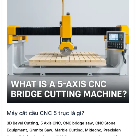
5
trục
là
gì?
Máy cắt cầu CNC 5 trục là gì?
,
,
,
3D Bevel Cutting
5 Axis CNC
CNC bridge saw
CNC Stone
,
,
,
,
Equipment
Granite Saw
Marble Cutting
Midecnc
Precision