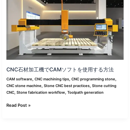
工
機
で
CAM
ソ
フ
ト
を
使
用
CNC石材加工機でCAMソフトを使用する方法
す
る
,
,
,
CAM software
CNC machining tips
CNC programming stone
方
,
,
CNC stone machine
Stone CNC best practices
Stone cutting
法
,
,
CNC
Stone fabrication workflow
Toolpath generation
Read Post »