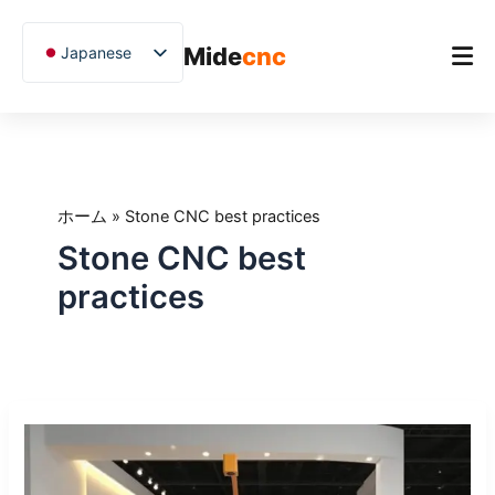
跳
至
Mide
cnc
Japanese
内
容
English
Chinese
ホーム
Vietnamese
製品（せいひん）
German
ホーム
»
Stone CNC best practices
アプリケーション
French
Stone CNC best
Blog
Spanish
practices
Arabic
ケーススタディ
Russian
サポート
Uzbek
CNC
Polish
石
Hindi
材
加