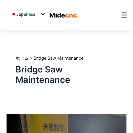
跳
至
Mide
cnc
Japanese
内
容
English
Chinese
ホーム
Vietnamese
製品（せいひん）
German
ホーム
»
Bridge Saw Maintenance
アプリケーション
French
Bridge Saw
Blog
Spanish
Maintenance
Arabic
ケーススタディ
Russian
サポート
Uzbek
石
Polish
材
Hindi
CNC
切