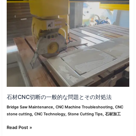
断
の
一
般
的
な
問
題
と
そ
の
対
処
法
石材CNC切断の一般的な問題とその対処法
,
,
Bridge Saw Maintenance
CNC Machine Troubleshooting
CNC
,
,
,
stone cutting
CNC Technology
Stone Cutting Tips
石材加工
Read Post »