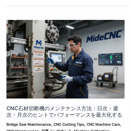
CNC
石
材
切
断
機
の
メ
ン
テ
ナ
ン
ス
方
CNC石材切断機のメンテナンス方法：日次・週
法：
次・月次のヒントでパフォーマンスを最大化する
日
次・
,
,
,
Bridge Saw Maintenance
CNC Cutting Tips
CNC Machine Care
週
,
,
,