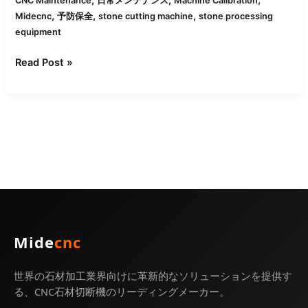
CNC Maintenance
日常メンテナンス
Machine Calibration
次・
,
,
,
Midecnc
予防保全
stone cutting machine
stone processing
月
equipment
次
Read Post »
の
ヒ
ン
ト
で
パ
フ
ォ
ー
マ
ン
ス
Mide
cnc
を
最
世界の石材加工業界向けに革新的なソリューションを提供す
大
る、CNC石材切断機のリーディングメーカー。
化