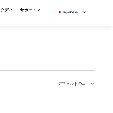
スタディ
サポート
Japanese
English
Chinese
Vietnamese
German
French
Spanish
Arabic
Russian
Uzbek
Polish
Hindi