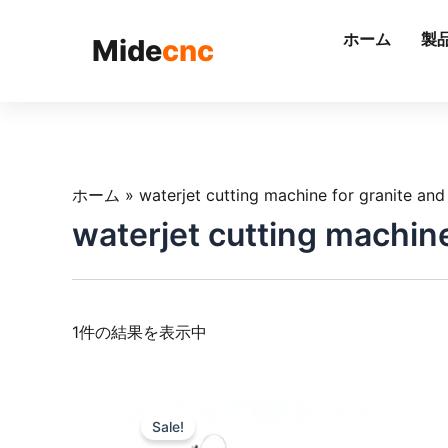
跳
至
ホーム
製
Mide
cnc
内
容
ホーム
»
waterjet cutting machine for granite and
waterjet cutting machine
1件の結果を表示中
Sale!