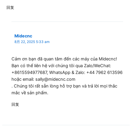
回复
Midecnc
8月 22, 2025 5:33 am
Cảm ơn bạn đã quan tâm đến các máy của Midecnc!
Bạn có thể liên hệ với chúng tôi qua Zalo/WeChat:
+8615594977687, WhatsApp & Zalo: +44 7962 613596
hoặc email:
sally@midecnc.com
. Chúng tôi rất sẵn lòng hỗ trợ bạn và trả lời mọi thắc
mắc về sản phẩm.
回复