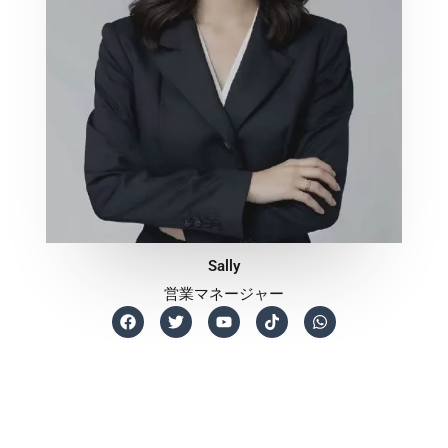
Sally
営業マネージャー
F
T
Y
T
W
a
w
o
i
h
c
i
u
k
a
e
t
t
t
t
b
t
u
o
s
o
e
b
k
a
o
r
e
p
k
p