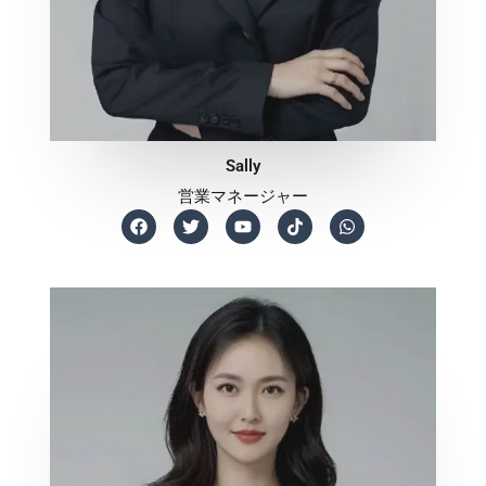
Sally
営業マネージャー
F
T
Y
T
W
a
w
o
i
h
c
i
u
k
a
e
t
t
t
t
b
t
u
o
s
o
e
b
k
a
o
r
e
p
k
p