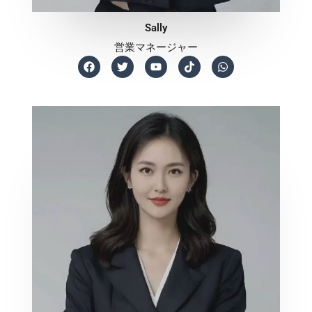
Sally
営業マネージャー
F
T
Y
T
W
a
w
o
i
h
c
i
u
k
a
e
t
t
t
t
b
t
u
o
s
o
e
b
k
a
o
r
e
p
k
p