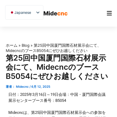
跳
至
Mide
cnc
Japanese
内
容
English
Chinese
ホーム
Vietnamese
製品（せいひん）
ホーム
»
Blog
»
第25回中国厦門国際石材展示会にて、
German
MidecncのブースB5054にぜひお越しください
アプリケーション
French
第25回中国厦門国際石材展示
Blog
Spanish
会にて、Midecncのブース
Arabic
B5054にぜひお越しください
ケーススタディ
Russian
サポート
著者：
Midecnc
/
6月 12, 2025
Uzbek
日付：2025年3月16日～19日会場：中国・厦門国際会議
Polish
展示センターブース番号：B5054
Hindi
Midecncは、第25回中国厦門国際石材展示会への参加を