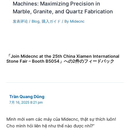
Machines: Maximizing Precision in
Marble, Granite, and Quartz Fabrication
发表评论
/
Blog
,
購入ガイド
/ By
Midecnc
「Join Midecnc at the 25th China Xiamen International
Stone Fair – Booth B5054」への2件のフィードバック
Trần Quang Dũng
7月 16, 2025 8:21 pm
Mình mới xem các máy của Midecnc, thật sự thích luôn!
Cho mình hỏi liên hệ như thế nào được nhỉ?”