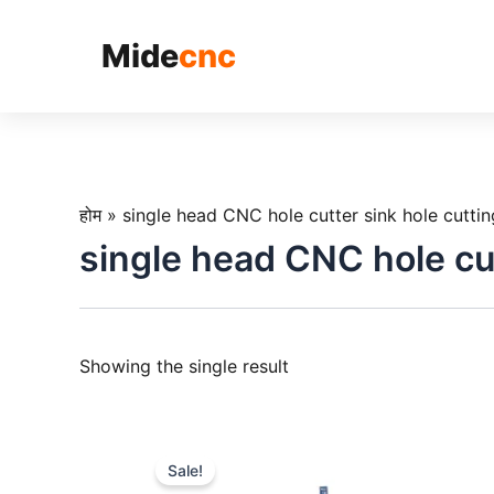
跳
至
Mide
cnc
内
容
होम
»
single head CNC hole cutter sink hole cutti
single head CNC hole cu
Showing the single result
Sale!