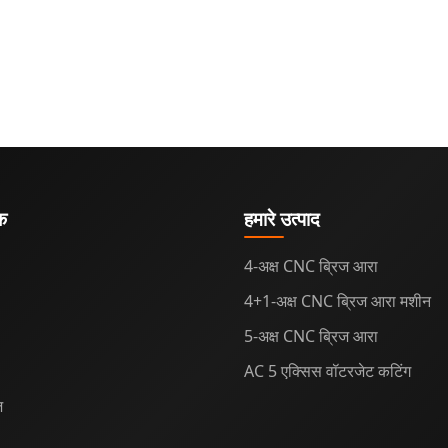
ंक
हमारे उत्पाद
4-अक्ष CNC ब्रिज आरा
4+1-अक्ष CNC ब्रिज आरा मशीन
5-अक्ष CNC ब्रिज आरा
AC 5 एक्सिस वॉटरजेट कटिंग
़