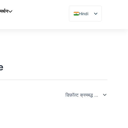
मर्थन
Hindi
English
Chinese
Vietnamese
German
French
e
Spanish
Arabic
Japanese
Russian
Uzbek
Polish