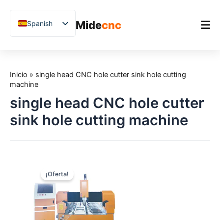
跳
至
Mide
cnc
Spanish
内
容
English
Chinese
Inicio
Vietnamese
Inicio
»
single head CNC hole cutter sink hole cutting
Producto
machine
German
single head CNC hole cutter
Aplicaciones
French
sink hole cutting machine
Blog
Arabic
Japanese
Estudios de caso
Russian
Soporte
Uzbek
¡Oferta!
Polish
Hindi