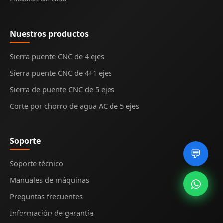
Nuestros productos
Sierra puente CNC de 4 ejes
Sierra puente CNC de 4+1 ejes
Sierra de puente CNC de 5 ejes
Corte por chorro de agua AC de 5 ejes
Soporte
💬
Soporte técnico
Manuales de máquinas
Preguntas frecuentes
Información de garantía
Mostrando el único resultado