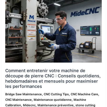
entretenir
votre
machine
de
découpe
de
pierre
CNC
:
Conseils
quotidiens,
hebdomadaires
et
Comment entretenir votre machine de
mensuels
découpe de pierre CNC : Conseils quotidiens,
pour
hebdomadaires et mensuels pour maximiser
maximiser
les performances
les
,
,
,
performances
Bridge Saw Maintenance
CNC Cutting Tips
CNC Machine Care
,
,
CNC Maintenance
Maintenance quotidienne
Machine
,
,
,
Calibration
Midecnc
Maintenance préventive
stone cutting