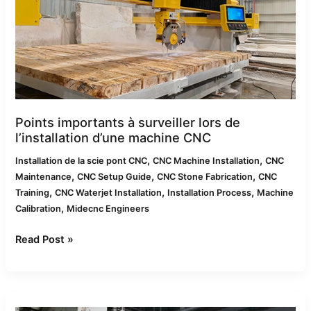
l’installation
d’une
machine
CNC
Points importants à surveiller lors de
l’installation d’une machine CNC
,
,
Installation de la scie pont CNC
CNC Machine Installation
CNC
,
,
,
Maintenance
CNC Setup Guide
CNC Stone Fabrication
CNC
,
,
,
Training
CNC Waterjet Installation
Installation Process
Machine
,
Calibration
Midecnc Engineers
Read Post »
Comment