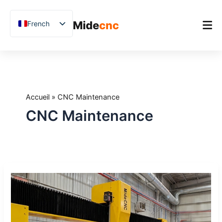
跳
至
Mide
cnc
French
内
容
English
Chinese
Accueil
Vietnamese
Produit
German
Accueil
»
CNC Maintenance
Applications
Spanish
CNC Maintenance
Blog
Arabic
Japanese
Études de cas
Russian
Support
À
Uzbek
quoi
Polish
s’attendre
lors
Hindi
de