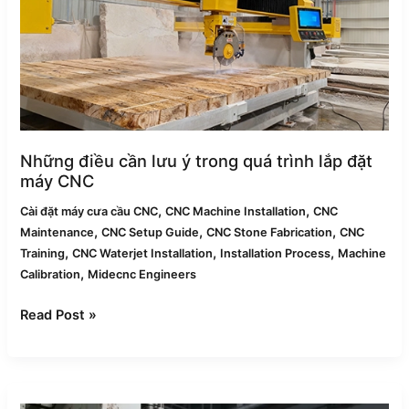
trong
quá
trình
lắp
đặt
máy
CNC
Những điều cần lưu ý trong quá trình lắp đặt
máy CNC
,
,
Cài đặt máy cưa cầu CNC
CNC Machine Installation
CNC
,
,
,
Maintenance
CNC Setup Guide
CNC Stone Fabrication
CNC
,
,
,
Training
CNC Waterjet Installation
Installation Process
Machine
,
Calibration
Midecnc Engineers
Read Post »
Cách