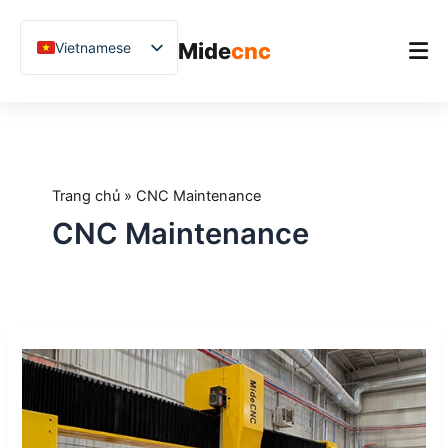
跳
至
Mide
cnc
Vietnamese
内
容
English
Chinese
Trang chủ
German
Sản phẩm
French
Trang chủ
»
CNC Maintenance
Ứng dụng
Spanish
CNC Maintenance
Blog
Arabic
Japanese
Nghiên cứu điển hình
Russian
Hỗ trợ
Những
Uzbek
điều
Polish
cần
mong
Hindi
đợi