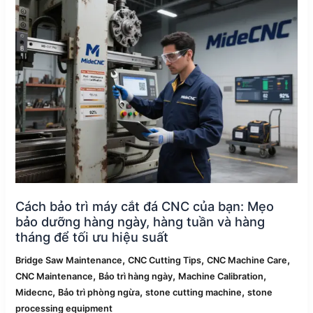
bảo
trì
máy
cắt
đá
CNC
của
bạn:
Mẹo
bảo
dưỡng
hàng
ngày,
Cách bảo trì máy cắt đá CNC của bạn: Mẹo
hàng
bảo dưỡng hàng ngày, hàng tuần và hàng
tuần
tháng để tối ưu hiệu suất
và
,
,
,
hàng
Bridge Saw Maintenance
CNC Cutting Tips
CNC Machine Care
,
,
,
tháng
CNC Maintenance
Bảo trì hàng ngày
Machine Calibration
,
,
,
để
Midecnc
Bảo trì phòng ngừa
stone cutting machine
stone
tối
processing equipment