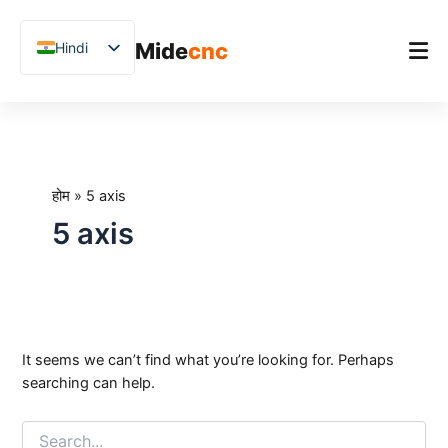
跳
至
Mide
cnc
Hindi
内
容
English
Search
Chinese
होम
for:
Vietnamese
उत्पाद
German
होम
»
5 axis
अनुप्रयोग
French
5 axis
Blog
Spanish
Arabic
केस स्टडीज़
Japanese
समर्थन
Russian
It seems we can’t find what you’re looking for. Perhaps
Uzbek
searching can help.
Polish